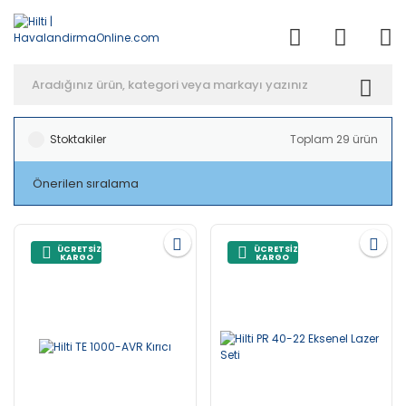
Anasayfa
Hilti
Stoktakiler
Toplam 29 ürün
ÜCRETSİZ
ÜCRETSİZ
KARGO
KARGO