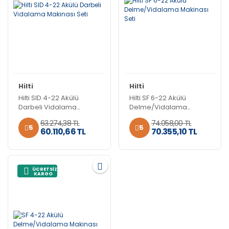
Hilti
Hilti
Hilti SID 4-22 Akülü
Hilti SF 6-22 Akülü
Darbeli Vidalama
Delme/Vidalama
Makinası Seti
Makinası Seti
63.274,38 TL
74.058,00 TL
5
5
60.110,66 TL
70.355,10 TL
ÜCRETSİZ
KARGO