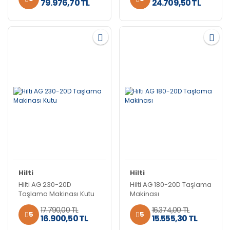
79.976,70 TL
24.709,50 TL
Hilti
Hilti
Hilti AG 230-20D
Hilti AG 180-20D Taşlama
Taşlama Makinası Kutu
Makinası
17.790,00 TL
16.374,00 TL
5
5
16.900,50 TL
15.555,30 TL