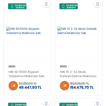
ÜCRETSİZ
ÜCRETSİZ
KARGO
KARGO
Hilti
Hilti
Hilti SD 5000 Alçıpan
Hilti TE 2-22 Akülü
Vidalama Makinası Seti
Darbeli Delme Makinası
Seti
52.050,00 TL
162.606,00 TL
5
5
49.447,50 TL
154.475,70 TL
ÜCRETSİZ
ÜCRETSİZ