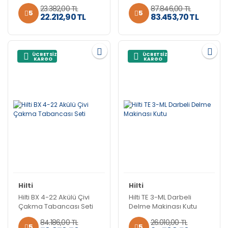
Çanta
23.382,00 TL
87.846,00 TL
5
5
22.212,90 TL
83.453,70 TL
ÜCRETSİZ
ÜCRETSİZ
KARGO
KARGO
Hilti
Hilti
Hilti BX 4-22 Akülü Çivi
Hilti TE 3-ML Darbeli
Çakma Tabancası Seti
Delme Makinası Kutu
84.186,00 TL
26.010,00 TL
5
5