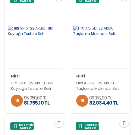
KARGO
KARGO
Hilti
Hilti
Hilti SR 6-22 Akülü Tilki
Hilti AG 5D-22 Akülü
Kuyruğu Testere Seti
Taşlama Makinası Seti
86.058,00 TL
86.352,00 TL
5
5
81.755,10 TL
82.034,40 TL
ÜCRETSİZ
ÜCRETSİZ
KARGO
KARGO