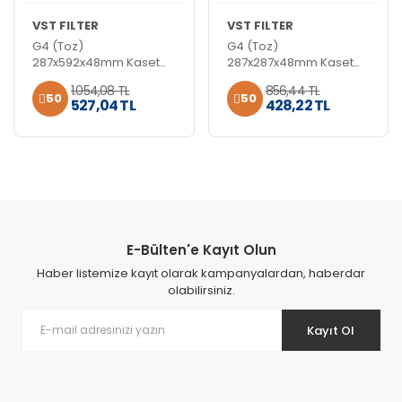
VST FILTER
VST FILTER
G4 (Toz)
G4 (Toz)
287x592x48mm Kaset
287x287x48mm Kaset
Filtre
Filtre
1.054,08 TL
856,44 TL
50
50
527,04 TL
428,22 TL
E-Bülten'e Kayıt Olun
Haber listemize kayıt olarak kampanyalardan, haberdar
olabilirsiniz.
Kayıt Ol