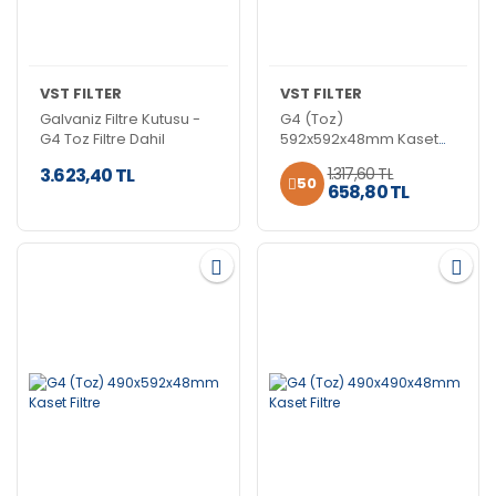
VST FILTER
VST FILTER
Galvaniz Filtre Kutusu -
G4 (Toz)
G4 Toz Filtre Dahil
592x592x48mm Kaset
Filtre
3.623,40 TL
1.317,60 TL
50
658,80 TL