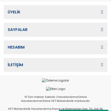
ÜYELİK
SAYFALAR
HESABIM
İLETİŞİM
© Tüm Hakları Saklıdır | HavalandırmaOnline
HavalandırmaOnline VST Mühendislik markasıdır.
VST Mühendislik Havalandırma Kanal ve Ekipmanları San. Tic. Ltd. Şti.