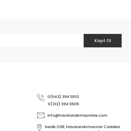
Kayıt Ol
0(543) 394 5510
0(312) 394 5505
info@havalandirmaonline.com
İvedik OSB, Havalandırmacılar Caddesi