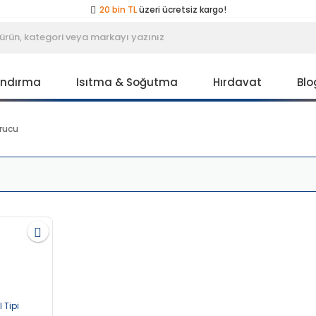
20 bin TL
üzeri ücretsiz kargo!
40 bin TL
üzeri özel teklif!
Peşin fiyatına
3 taksit
!
20 bin TL
üzeri ücretsiz kargo!
40 bin TL
üzeri özel teklif!
andırma
Isıtma & Soğutma
Hırdavat
Blo
urucu