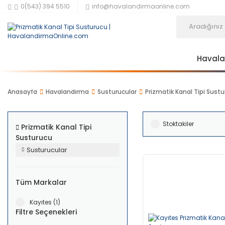
0(543) 394 5510
info@havalandirmaonline.com
Haval
Anasayfa
Havalandırma
Susturucular
Prizmatik Kanal Tipi Sust
Stoktakiler
Prizmatik Kanal Tipi
Susturucu
Susturucular
Tüm Markalar
Kayıtes (1)
Filtre Seçenekleri