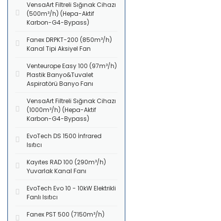
VensaArt Filtreli Sığınak Cihazı
(500m³/h) (Hepa-Aktif
Karbon-G4-Bypass)
Fanex DRPKT-200 (850m³/h)
Kanal Tipi Aksiyel Fan
Venteurope Easy 100 (97m³/h)
Plastik Banyo&Tuvalet
Aspiratörü Banyo Fanı
VensaArt Filtreli Sığınak Cihazı
(1000m³/h) (Hepa-Aktif
Karbon-G4-Bypass)
EvoTech DS 1500 İnfrared
Isıtıcı
Kayıtes RAD 100 (290m³/h)
Yuvarlak Kanal Fanı
EvoTech Evo 10 - 10kW Elektrikli
Fanlı Isıtıcı
Fanex PST 500 (7150m³/h)