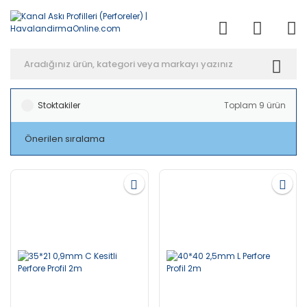
Anasayfa
Havalandırma
Kanal Aksesuar ve Yan Elemanları
Kanal Ask
Stoktakiler
Toplam 9 ürün