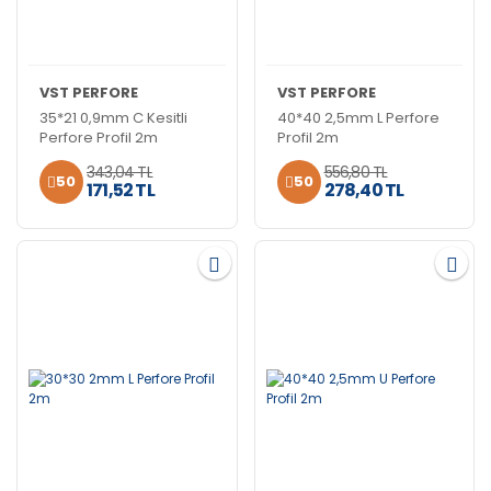
VST PERFORE
VST PERFORE
35*21 0,9mm C Kesitli
40*40 2,5mm L Perfore
Perfore Profil 2m
Profil 2m
343,04 TL
556,80 TL
50
50
171,52 TL
278,40 TL