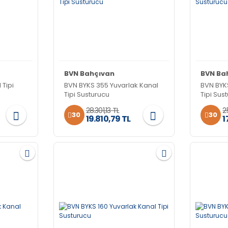
BVN Bahçıvan
BVN Ba
 Tipi
BVN BYKS 355 Yuvarlak Kanal
BVN BYK
Tipi Susturucu
Tipi Sus
28.301,13 TL
2
30
30
19.810,79 TL
1