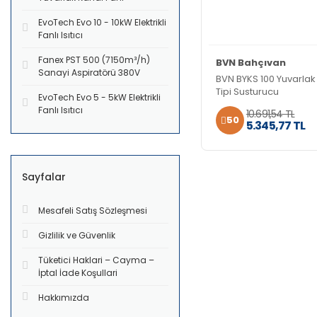
EvoTech Evo 10 - 10kW Elektrikli
Fanlı Isıtıcı
Fanex PST 500 (7150m³/h)
BVN Bahçıvan
Sanayi Aspiratörü 380V
BVN BYKS 100 Yuvarlak
Tipi Susturucu
EvoTech Evo 5 - 5kW Elektrikli
Fanlı Isıtıcı
10.691,54 TL
50
5.345,77 TL
Sayfalar
Mesafeli Satış Sözleşmesi
Gizlilik ve Güvenlik
Tüketici Haklari – Cayma –
İptal İade Koşullari
Hakkımızda