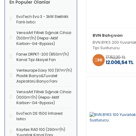
En Populer Olanlar
EvoTech Evo 3 - 3kW Elektrikli
Fanlı Isıtıcı
VensaArt Filtreli Sığınak Cihazı
BVN Bahçıvan
(500m³/h) (Hepa-Aktif
BVN BYKS 200 Yuvarla
Karbon-G4-Bypass)
Tipi Susturucu
Fanex DRPKT-200 (850m³/h)
17.152,20 TL
30
Kanal Tipi Aksiyel Fan
12.006,54 TL
Venteurope Easy 100 (97m³/h)
Plastik Banyo&Tuvalet
Aspiratörü Banyo Fanı
VensaArt Filtreli Sığınak Cihazı
(1000m³/h) (Hepa-Aktif
Karbon-G4-Bypass)
EvoTech DS 1500 İnfrared
Isıtıcı
Kayıtes RAD 100 (290m³/h)
Yuvarlak Kanal Fanı