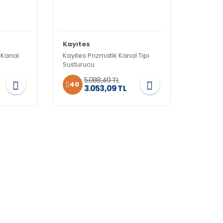
Kayıtes
 Kanal
Kayıtes Prizmatik Kanal Tipi
Susturucu
5.088,49 TL
40
3.053,09 TL