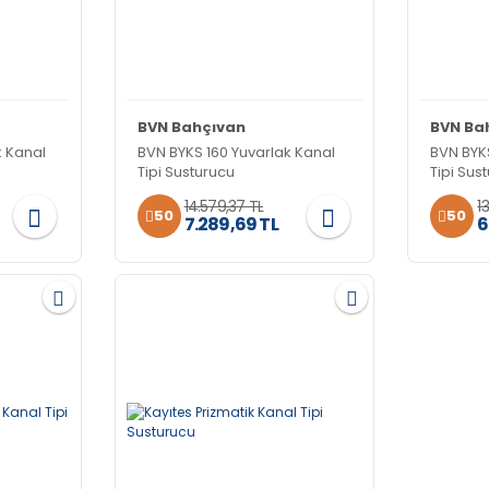
BVN Bahçıvan
BVN Ba
k Kanal
BVN BYKS 160 Yuvarlak Kanal
BVN BYK
Tipi Susturucu
Tipi Sus
14.579,37 TL
1
50
50
7.289,69 TL
6