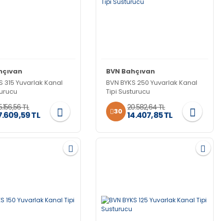
hçıvan
BVN Bahçıvan
S 315 Yuvarlak Kanal
BVN BYKS 250 Yuvarlak Kanal
turucu
Tipi Susturucu
5.156,56 TL
20.582,64 TL
30
7.609,59 TL
14.407,85 TL