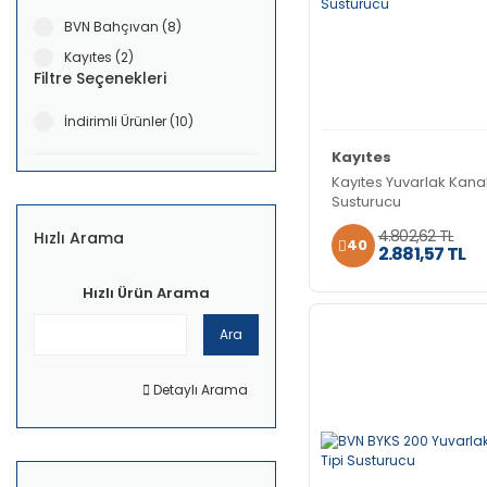
BVN Bahçıvan (8)
Kayıtes (2)
Filtre Seçenekleri
İndirimli Ürünler (10)
Kayıtes
Kayıtes Yuvarlak Kanal
Susturucu
4.802,62 TL
Hızlı Arama
40
2.881,57 TL
Hızlı Ürün Arama
Ara
Detaylı Arama