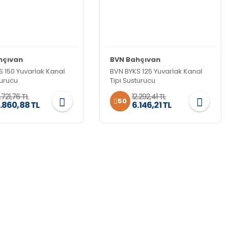
hçıvan
BVN Bahçıvan
S 150 Yuvarlak Kanal
BVN BYKS 125 Yuvarlak Kanal
turucu
Tipi Susturucu
3.721,76 TL
12.292,41 TL
50
.860,88 TL
6.146,21 TL