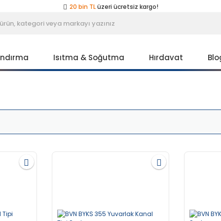
20 bin TL
üzeri ücretsiz kargo!
40 bin TL
üzeri özel teklif!
Peşin fiyatına
3 taksit
!
20 bin TL
üzeri ücretsiz kargo!
40 bin TL
üzeri özel teklif!
andırma
Isıtma & Soğutma
Hırdavat
Blo