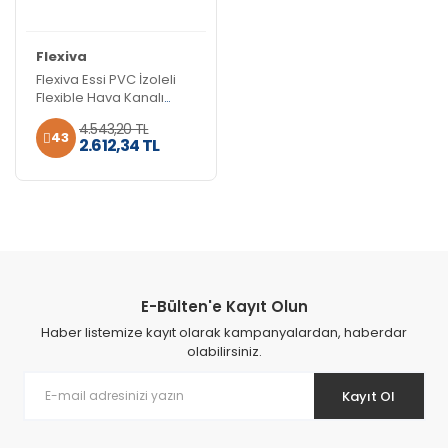
Flexiva
Flexiva Essi PVC İzoleli
Flexible Hava Kanalı
(10mt)
4.543,20 TL
43
2.612,34 TL
E-Bülten'e Kayıt Olun
Haber listemize kayıt olarak kampanyalardan, haberdar
olabilirsiniz.
Kayıt Ol