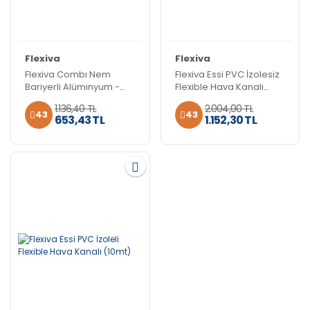
Flexiva
Flexiva
Flexiva Combı Nem
Flexiva Essi PVC İzolesiz
Bariyerli Alüminyum -
Flexible Hava Kanalı
Pvc Kombinasyonlu
(10mt)
1.136,40 TL
2.004,00 TL
Flexible Hava Kanalı
43
43
653,43 TL
1.152,30 TL
(10mt)