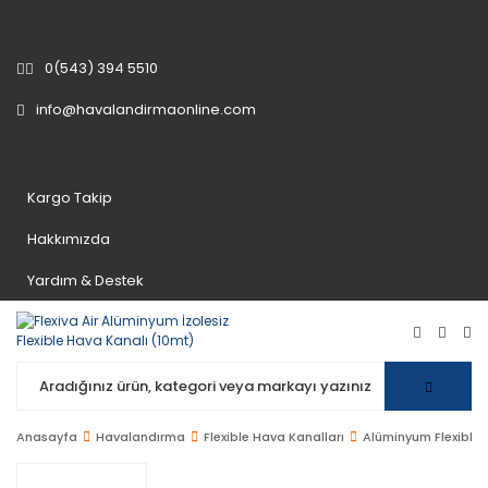
Peşin fiyatına
3 taksit
!
20 bin TL
üzeri ücretsiz kargo!
40 bin TL
üzeri özel teklif!
0(543) 394 5510
Peşin fiyatına
3 taksit
!
20 bin TL
üzeri ücretsiz kargo!
40 bin TL
üzeri özel teklif!
info@havalandirmaonline.com
Peşin fiyatına
3 taksit
!
20 bin TL
üzeri ücretsiz kargo!
40 bin TL
üzeri özel teklif!
Kargo Takip
Hakkımızda
Yardım & Destek
Anasayfa
Havalandırma
Flexible Hava Kanalları
Alüminyum Flexible 