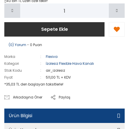
40 bin TL
üzeri özel teklif!
Sepete Ekle
(0) Yorum
- 0 Puan
Marka
Flexiva
Kategori
İzolesiz Flexible Hava Kanalı
Stok Kodu
air_izolesiz
Fiyat
511,00 TL + KDV
*35,03 TL den başlayan taksitlerle!
Arkadaşına Öner
Paylaş
Ürün Bilgisi