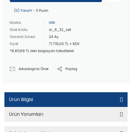
40 bin TL
üzeri özel teklif!
(0) Yorum
- 0 Puan
Marka
Hilti
Stok Kodu
sr_6_22_set
Garanti Süresi
24 Ay
Fiyat
71.715,00 TL + KDV
*8.811,69 TL den başlayan taksitlerle!
Arkadaşına Öner
Paylaş
Ürün Bilgisi
Ürün Yorumları