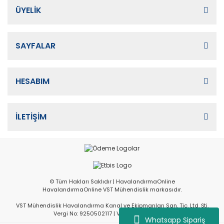
ÜYELİK
SAYFALAR
HESABIM
İLETİŞİM
© Tüm Hakları Saklıdır | HavalandırmaOnline
HavalandırmaOnline VST Mühendislik markasıdır.
VST Mühendislik Havalandırma Kanal ve Ekipmanları San. Tic. Ltd. Şti.
Vergi No: 9250502117 | Vergi Dairesi: İvedik
Whatsapp Sipariş