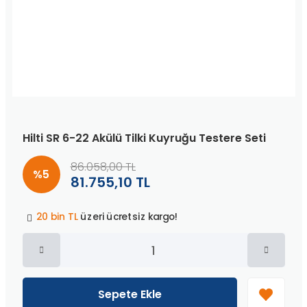
Hilti SR 6-22 Akülü Tilki Kuyruğu Testere Seti
86.058,00 TL
%5
81.755,10 TL
Peşin fiyatına
3 taksit
!
20 bin TL
üzeri ücretsiz kargo!
40 bin TL
üzeri özel teklif!
Peşin fiyatına
3 taksit
!
20 bin TL
üzeri ücretsiz kargo!
40 bin TL
üzeri özel teklif!
Peşin fiyatına
3 taksit
!
Sepete Ekle
20 bin TL
üzeri ücretsiz kargo!