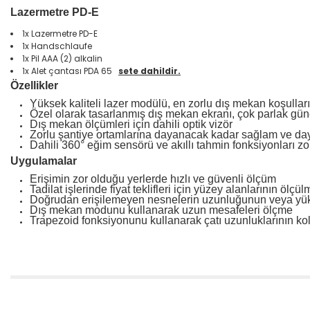
Lazermetre PD-E
1x Lazermetre PD-E
1x Handschlaufe
1x Pil AAA (2) alkalin
1x Alet çantası PDA 65
sete dahildir.
Özellikler
Yüksek kaliteli lazer modülü, en zorlu dış mekan koşullar
Özel olarak tasarlanmış dış mekan ekranı, çok parlak güne
Dış mekan ölçümleri için dahili optik vizör
Zorlu şantiye ortamlarına dayanacak kadar sağlam ve day
Dahili 360° eğim sensörü ve akıllı tahmin fonksiyonları z
Uygulamalar
Erişimin zor olduğu yerlerde hızlı ve güvenli ölçüm
Tadilat işlerinde fiyat teklifleri için yüzey alanlarının ölçül
Doğrudan erişilemeyen nesnelerin uzunluğunun veya yüks
Dış mekan modunu kullanarak uzun mesafeleri ölçme
Trapezoid fonksiyonunu kullanarak çatı uzunluklarının k
Bu ürünün fiyat bilgisi, resim, ürün açıklamalarında ve diğer konular