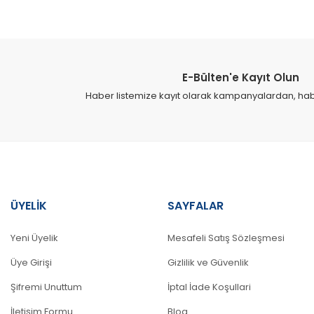
Görüş ve önerileriniz için teşekkür ederiz.
Ürün resmi kalitesiz, bozuk veya görüntülenemiyor.
Ürün açıklamasında eksik bilgiler bulunuyor.
E-Bülten'e Kayıt Olun
Ürün bilgilerinde hatalar bulunuyor.
Haber listemize kayıt olarak kampanyalardan, haber
Ürün fiyatı diğer sitelerden daha pahalı.
Bu ürüne benzer farklı alternatifler olmalı.
ÜYELİK
SAYFALAR
Yeni Üyelik
Mesafeli Satış Sözleşmesi
Üye Girişi
Gizlilik ve Güvenlik
Şifremi Unuttum
İptal İade Koşullari
İletişim Formu
Blog