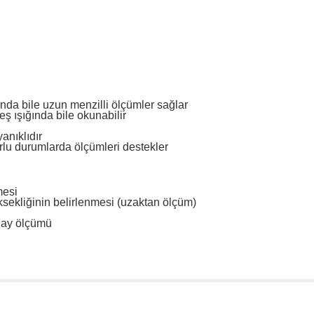
ında bile uzun menzilli ölçümler sağlar
ş ışığında bile okunabilir
anıklıdır
orlu durumlarda ölçümleri destekler
mesi
ekliğinin belirlenmesi (uzaktan ölçüm)
olay ölçümü
da yetersiz gördüğünüz noktaları öneri formunu kullanarak tarafımıza il