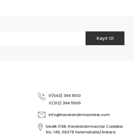
Kayıt Ol
0(543) 394 5510
0(312) 394 5505
info@havalandirmaonline.com
İvedik OSB, Havalandırmacılar Caddesi
No: 145, 06378 Yenimahalle/Ankara