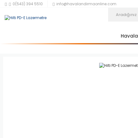
0(543) 394 5510
info@havalandirmaonline.com
Haval