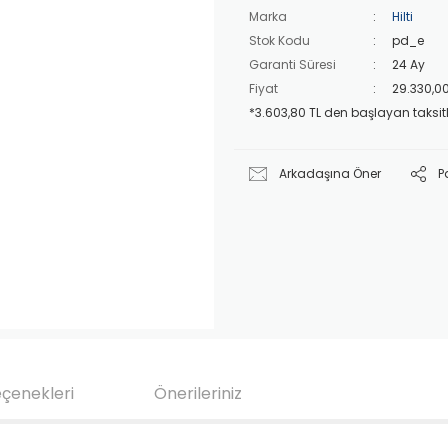
Marka
Hilti
Stok Kodu
pd_e
Garanti Süresi
24 Ay
Fiyat
29.330,00
*3.603,80 TL den başlayan taksitl
Arkadaşına Öner
P
eçenekleri
Önerileriniz