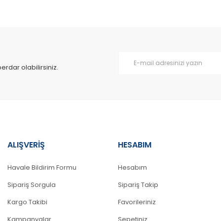
Bu ürüne ilk yorumu siz yapın!
Yorum Yaz
dar olabilirsiniz.
ALIŞVERİŞ
HESABIM
Gönder
Havale Bildirim Formu
Hesabım
Sipariş Sorgula
Sipariş Takip
Kargo Takibi
Favorileriniz
Kampanyalar
Sepetiniz