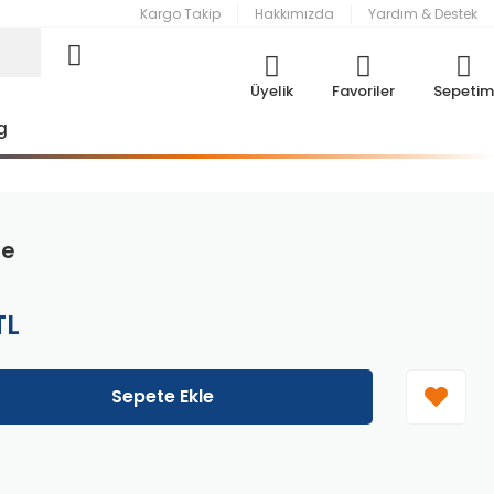
Kargo Takip
Hakkımızda
Yardım & Destek
Üyelik
Favoriler
Sepetim
g
re
TL
Sepete Ekle