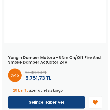
Yangın Damper Motoru - 5Nm On/Off Fire And
Smoke Damper Actuator 24V
10.457,70 TL
%45
5.751,73 TL
Peşin fiyatına
3 taksit
!
20 bin TL
üzeri ücretsiz kargo!
40 bin TL
üzeri özel teklif!
Peşin fiyatına
3 taksit
!
Gelince Haber Ver
20 bin TL
üzeri ücretsiz kargo!