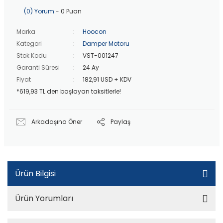
40 bin TL
üzeri özel teklif!
Peşin fiyatına
3 taksit
!
(0) Yorum
- 0 Puan
20 bin TL
üzeri ücretsiz kargo!
40 bin TL
üzeri özel teklif!
Marka
Hoocon
Kategori
Damper Motoru
Stok Kodu
VST-001247
Garanti Süresi
24 Ay
Fiyat
182,91 USD + KDV
*619,93 TL den başlayan taksitlerle!
Arkadaşına Öner
Paylaş
Ürün Bilgisi
Ürün Yorumları