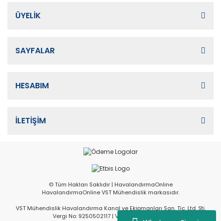
ÜYELİK
SAYFALAR
HESABIM
İLETİŞİM
© Tüm Hakları Saklıdır | HavalandırmaOnline
HavalandırmaOnline VST Mühendislik markasıdır.
VST Mühendislik Havalandırma Kanal ve Ekipmanları San. Tic. Ltd. Şti.
Vergi No: 9250502117 | Vergi Dairesi: İvedik