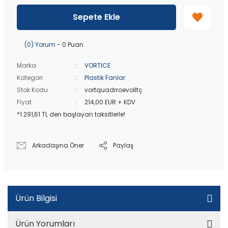
40 bin TL
üzeri özel teklif!
Peşin fiyatına
3 taksit
!
Sepete Ekle
20 bin TL
üzeri ücretsiz kargo!
40 bin TL
üzeri özel teklif!
(0) Yorum
- 0 Puan
Marka
VORTICE
Kategori
Plastik Fanlar
Stok Kodu
vortquadrroevolltç
Fiyat
214,00 EUR + KDV
*1.291,61 TL den başlayan taksitlerle!
Arkadaşına Öner
Paylaş
Ürün Bilgisi
Ürün Yorumları