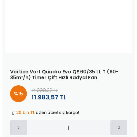
Vortice Vort Quadro Evo QE 60/35 LL T (60-
35m³/h) Timer Çift Hızlı Radyal Fan
14.098,32 TL
%15
11.983,57 TL
Peşin fiyatına
3 taksit
!
20 bin TL
üzeri ücretsiz kargo!
40 bin TL
üzeri özel teklif!
Peşin fiyatına
3 taksit
!
20 bin TL
üzeri ücretsiz kargo!