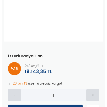
ft Hızlı Radyal Fan
21.345,12 TL
%15
18.143,35 TL
Peşin fiyatına
3 taksit
!
20 bin TL
üzeri ücretsiz kargo!
40 bin TL
üzeri özel teklif!
Peşin fiyatına
3 taksit
!
20 bin TL
üzeri ücretsiz kargo!
40 bin TL
üzeri özel teklif!