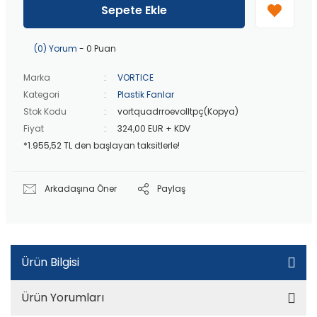
Peşin fiyatına
3 taksit
!
Sepete Ekle
20 bin TL
üzeri ücretsiz kargo!
40 bin TL
üzeri özel teklif!
(0) Yorum
- 0 Puan
Marka
VORTICE
Kategori
Plastik Fanlar
Stok Kodu
vortquadrroevolltpç(Kopya)
Fiyat
324,00 EUR + KDV
*1.955,52 TL den başlayan taksitlerle!
Arkadaşına Öner
Paylaş
Ürün Bilgisi
Ürün Yorumları