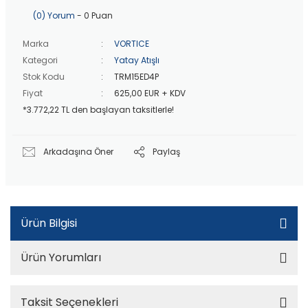
40 bin TL
üzeri özel teklif!
Peşin fiyatına
3 taksit
!
(0) Yorum
- 0 Puan
20 bin TL
üzeri ücretsiz kargo!
40 bin TL
üzeri özel teklif!
Marka
VORTICE
Kategori
Yatay Atışlı
Stok Kodu
TRM15ED4P
Fiyat
625,00 EUR + KDV
*3.772,22 TL den başlayan taksitlerle!
Arkadaşına Öner
Paylaş
Ürün Bilgisi
Ürün Yorumları
Taksit Seçenekleri