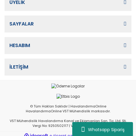
ÜYELİK
SAYFALAR
HESABIM
İLETİŞİM
© Tüm Hakları Saklıdır | HavalandırmaOnline
HavalandırmaOnline VST Mühendislik markasıdır.
VST Mühendislik Havalandırma Kanal ve Ekipmanları San. Tic. Ltd. Şti.
Vergi No: 9250502117 | Vergi Dairesi: İvedik
Whatsapp Sipariş
ile
ideasoft
e-