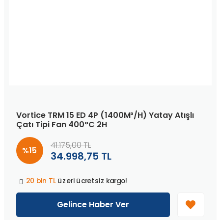
Vortice TRM 15 ED 4P (1400M³/H) Yatay Atışlı
Çatı Tipi Fan 400°C 2H
41.175,00 TL
%15
34.998,75 TL
Peşin fiyatına
3 taksit
!
20 bin TL
üzeri ücretsiz kargo!
40 bin TL
üzeri özel teklif!
Peşin fiyatına
3 taksit
!
Gelince Haber Ver
20 bin TL
üzeri ücretsiz kargo!