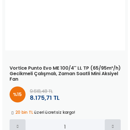
Vortice Punto Evo ME 100/4'' LL TP (65/95m³/h)
Gecikmeli Çalışmalı, Zaman Saatli Mini Aksiyel
Fan
9.618,48 TL
%15
8.175,71 TL
Peşin fiyatına
3 taksit
!
20 bin TL
üzeri ücretsiz kargo!
40 bin TL
üzeri özel teklif!
Peşin fiyatına
3 taksit
!