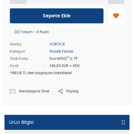
20 bin TL
üzeri ücretsiz kargo!
40 bin TL
üzeri özel teklif!
Peşin fiyatına
3 taksit
!
Sepete Ekle
20 bin TL
üzeri ücretsiz kargo!
40 bin TL
üzeri özel teklif!
(0) Yorum
- 0 Puan
Marka
VORTICE
Kategori
Plastik Fanlar
Stok Kodu
Evo M100/'' LL TP
Fiyat
146,00 EUR + KDV
*881,19 TL den başlayan taksitlerle!
Arkadaşına Öner
Paylaş
Ürün Bilgisi