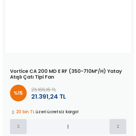
Vortice CA 200 MD E RF (350-710M³/H) Yatay
Atışlı Çatı Tipi Fan
25.166,16 TL
%15
21.391,24 TL
Peşin fiyatına
3 taksit
!
20 bin TL
üzeri ücretsiz kargo!
40 bin TL
üzeri özel teklif!
Peşin fiyatına
3 taksit
!
20 bin TL
üzeri ücretsiz kargo!