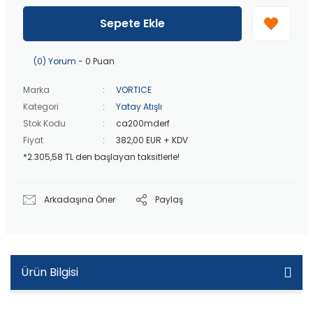
40 bin TL
üzeri özel teklif!
Peşin fiyatına
3 taksit
!
Sepete Ekle
20 bin TL
üzeri ücretsiz kargo!
40 bin TL
üzeri özel teklif!
(0) Yorum
- 0 Puan
Marka
VORTICE
Kategori
Yatay Atışlı
Stok Kodu
ca200mderf
Fiyat
382,00 EUR + KDV
*2.305,58 TL den başlayan taksitlerle!
Arkadaşına Öner
Paylaş
Ürün Bilgisi