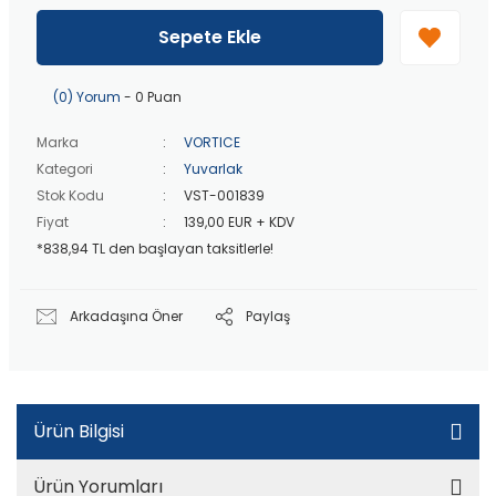
40 bin TL
üzeri özel teklif!
Peşin fiyatına
3 taksit
!
Sepete Ekle
20 bin TL
üzeri ücretsiz kargo!
40 bin TL
üzeri özel teklif!
(0) Yorum
- 0 Puan
Marka
VORTICE
Kategori
Yuvarlak
Stok Kodu
VST-001839
Fiyat
139,00 EUR + KDV
*838,94 TL den başlayan taksitlerle!
Arkadaşına Öner
Paylaş
Ürün Bilgisi
Ürün Yorumları