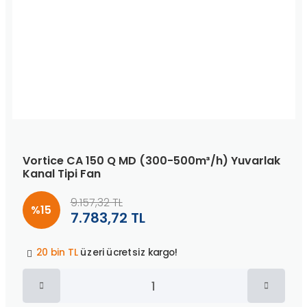
Vortice CA 150 Q MD (300-500m³/h) Yuvarlak
Kanal Tipi Fan
9.157,32 TL
%15
7.783,72 TL
Peşin fiyatına
3 taksit
!
20 bin TL
üzeri ücretsiz kargo!
40 bin TL
üzeri özel teklif!
Peşin fiyatına
3 taksit
!
20 bin TL
üzeri ücretsiz kargo!