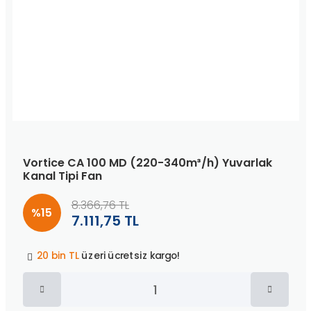
Vortice CA 100 MD (220-340m³/h) Yuvarlak
Kanal Tipi Fan
8.366,76 TL
%15
7.111,75 TL
Peşin fiyatına
3 taksit
!
20 bin TL
üzeri ücretsiz kargo!
40 bin TL
üzeri özel teklif!
Peşin fiyatına
3 taksit
!
20 bin TL
üzeri ücretsiz kargo!