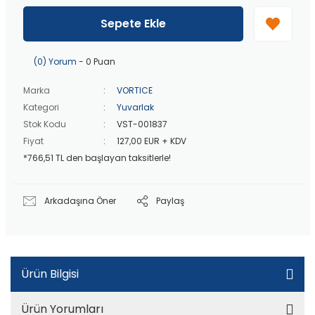
40 bin TL
üzeri özel teklif!
Peşin fiyatına
3 taksit
!
Sepete Ekle
20 bin TL
üzeri ücretsiz kargo!
40 bin TL
üzeri özel teklif!
(0) Yorum
- 0 Puan
Marka
VORTICE
Kategori
Yuvarlak
Stok Kodu
VST-001837
Fiyat
127,00 EUR + KDV
*766,51 TL den başlayan taksitlerle!
Arkadaşına Öner
Paylaş
Ürün Bilgisi
Ürün Yorumları