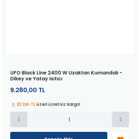
UFO Black Line 2400 W Uzaktan Kumandalı -
Dikey ve Yatay Isıtıcı
9.280,00 TL
Peşin fiyatına
3 taksit
!
20 bin TL
üzeri ücretsiz kargo!
40 bin TL
üzeri özel teklif!
Peşin fiyatına
3 taksit
!
20 bin TL
üzeri ücretsiz kargo!
40 bin TL
üzeri özel teklif!
Peşin fiyatına
3 taksit
!