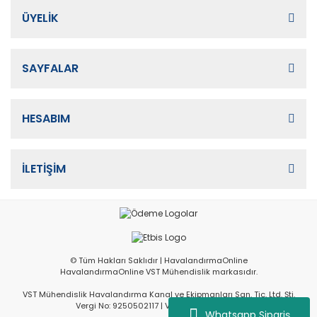
ÜYELİK
SAYFALAR
HESABIM
İLETİŞİM
© Tüm Hakları Saklıdır | HavalandırmaOnline
HavalandırmaOnline VST Mühendislik markasıdır.
VST Mühendislik Havalandırma Kanal ve Ekipmanları San. Tic. Ltd. Şti.
Vergi No: 9250502117 | Vergi Dairesi: İvedik
Whatsapp Sipariş