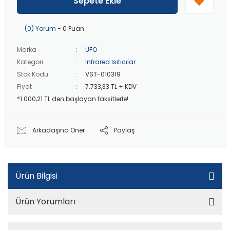
Sepete Ekle
20 bin TL
üzeri ücretsiz kargo!
40 bin TL
üzeri özel teklif!
(0) Yorum
- 0 Puan
Marka
UFO
Kategori
İnfrared Isıtıcılar
Stok Kodu
VST-010319
Fiyat
7.733,33 TL + KDV
*1.000,21 TL den başlayan taksitlerle!
Arkadaşına Öner
Paylaş
Ürün Bilgisi
Ürün Yorumları