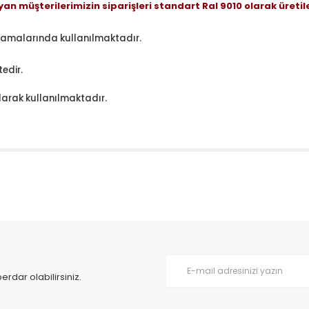
yan müşterilerimizin siparişleri standart Ral 9010 olarak üretil
ulamalarında kullanılmaktadır.
edir.
olarak kullanılmaktadır.
da yetersiz gördüğünüz noktaları öneri formunu kullanarak tarafımıza il
Bu ürüne ilk yorumu siz yapın!
Yorum Yaz
dar olabilirsiniz.