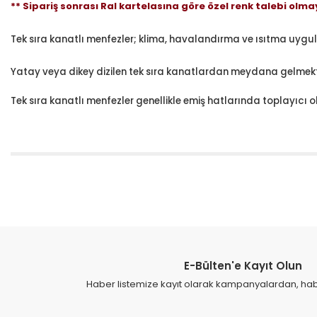
** Sipariş sonrası Ral kartelasına göre özel renk talebi olma
Tek sıra kanatlı menfezler; klima, havalandırma ve ısıtma uyg
Yatay veya dikey dizilen tek sıra kanatlardan meydana gelmekt
Tek sıra kanatlı menfezler genellikle emiş hatlarında toplayıcı 
Bu ürünün fiyat bilgisi, resim, ürün açıklamalarında ve diğer konular
Görüş ve önerileriniz için teşekkür ederiz.
Ürün resmi kalitesiz, bozuk veya görüntülenemiyor.
Ürün açıklamasında eksik bilgiler bulunuyor.
E-Bülten'e Kayıt Olun
Ürün bilgilerinde hatalar bulunuyor.
Haber listemize kayıt olarak kampanyalardan, haber
Ürün fiyatı diğer sitelerden daha pahalı.
Bu ürüne benzer farklı alternatifler olmalı.