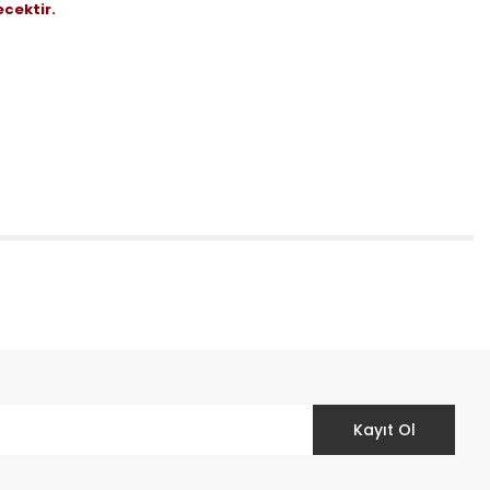
ecektir.
etebilirsiniz.
Kayıt Ol