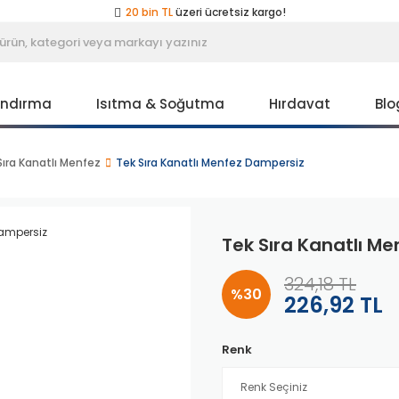
20 bin TL
üzeri ücretsiz kargo!
40 bin TL
üzeri özel teklif!
Peşin fiyatına
3 taksit
!
20 bin TL
üzeri ücretsiz kargo!
40 bin TL
üzeri özel teklif!
Peşin fiyatına
3 taksit
!
andırma
Isıtma & Soğutma
Hırdavat
Blo
20 bin TL
üzeri ücretsiz kargo!
40 bin TL
üzeri özel teklif!
Sıra Kanatlı Menfez
Tek Sıra Kanatlı Menfez Dampersiz
Tek Sıra Kanatlı M
324,18 TL
%30
226,92 TL
Renk