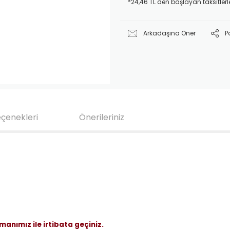
*24,46 TL den başlayan taksitlerl
Arkadaşına Öner
P
eçenekleri
Önerileriniz
anımız ile irtibata geçiniz.