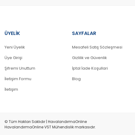
ÜYELİK
SAYFALAR
Yeni Üyelik
Mesafeli Satış Sözleşmesi
Üye Girişi
Gizlilik ve Güvenlik
Şifremi Unuttum
İptal İade Koşullari
İletişim Formu
Blog
İletişim
© Tüm Hakları Saklıdır | HavalandırmaOnline
HavalandırmaOnline VST Mühendislik markasıdır.