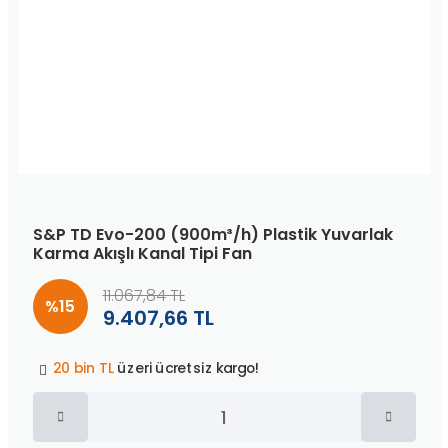
S&P TD Evo-200 (900m³/h) Plastik Yuvarlak
Karma Akışlı Kanal Tipi Fan
11.067,84 TL
%15
9.407,66 TL
Peşin fiyatına
3 taksit
!
20 bin TL
üzeri ücretsiz kargo!
40 bin TL
üzeri özel teklif!
Peşin fiyatına
3 taksit
!
20 bin TL
üzeri ücretsiz kargo!