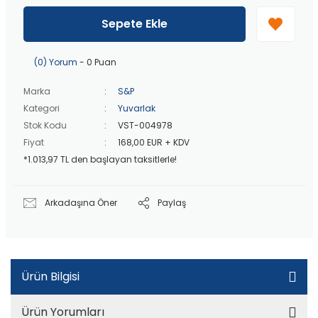
40 bin TL
üzeri özel teklif!
Peşin fiyatına
3 taksit
!
Sepete Ekle
20 bin TL
üzeri ücretsiz kargo!
40 bin TL
üzeri özel teklif!
(0) Yorum
- 0 Puan
Marka
S&P
Kategori
Yuvarlak
Stok Kodu
VST-004978
Fiyat
168,00 EUR + KDV
*1.013,97 TL den başlayan taksitlerle!
Arkadaşına Öner
Paylaş
Ürün Bilgisi
Ürün Yorumları