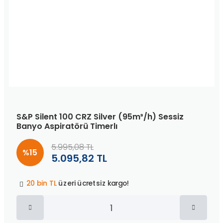
S&P Silent 100 CRZ Silver (95m³/h) Sessiz
Banyo Aspiratörü Timerlı
5.995,08 TL
%15
5.095,82 TL
Peşin fiyatına
3 taksit
!
20 bin TL
üzeri ücretsiz kargo!
40 bin TL
üzeri özel teklif!
Peşin fiyatına
3 taksit
!
20 bin TL
üzeri ücretsiz kargo!