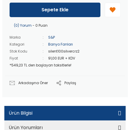
40 bin TL
üzeri özel teklif!
Peşin fiyatına
3 taksit
!
Sepete Ekle
20 bin TL
üzeri ücretsiz kargo!
40 bin TL
üzeri özel teklif!
(0) Yorum
- 0 Puan
Marka
S&P
Kategori
Banyo Fanları
Stok Kodu
silent100silvercrz2
Fiyat
91,00 EUR + KDV
*549,23 TL den başlayan taksitlerle!
Arkadaşına Öner
Paylaş
Ürün Bilgisi
Ürün Yorumları