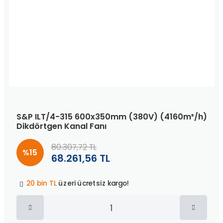
S&P ILT/4-315 600x350mm (380V) (4160m³/h)
Dikdörtgen Kanal Fanı
80.307,72 TL
%15
68.261,56 TL
Peşin fiyatına
3 taksit
!
20 bin TL
üzeri ücretsiz kargo!
40 bin TL
üzeri özel teklif!
Peşin fiyatına
3 taksit
!
20 bin TL
üzeri ücretsiz kargo!