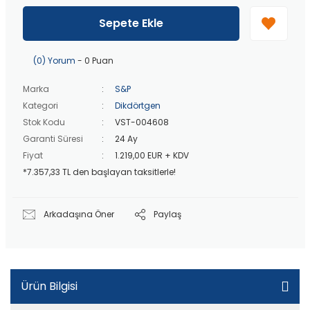
40 bin TL
üzeri özel teklif!
Peşin fiyatına
3 taksit
!
Sepete Ekle
20 bin TL
üzeri ücretsiz kargo!
40 bin TL
üzeri özel teklif!
(0) Yorum
- 0 Puan
Marka
S&P
Kategori
Dikdörtgen
Stok Kodu
VST-004608
Garanti Süresi
24 Ay
Fiyat
1.219,00 EUR + KDV
*7.357,33 TL den başlayan taksitlerle!
Arkadaşına Öner
Paylaş
Ürün Bilgisi