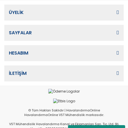
ÜYELİK
SAYFALAR
HESABIM
İLETİŞİM
© Tüm Hakları Saklıdır | HavalandırmaOnline
HavalandırmaOnline VST Mühendislik markasıdır.
VST Mühendislik Havalandırma Kanal ve Ekipmanları San. Tic. Ltd. Şti.