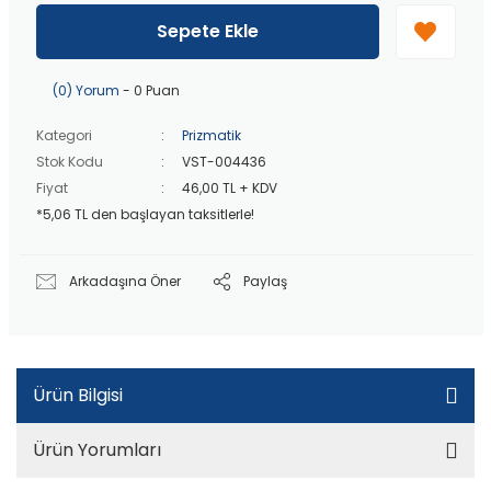
Peşin fiyatına
3 taksit
!
Sepete Ekle
20 bin TL
üzeri ücretsiz kargo!
40 bin TL
üzeri özel teklif!
(0) Yorum
- 0 Puan
Kategori
Prizmatik
Stok Kodu
VST-004436
Fiyat
46,00 TL + KDV
*5,06 TL den başlayan taksitlerle!
Arkadaşına Öner
Paylaş
Ürün Bilgisi
Ürün Yorumları