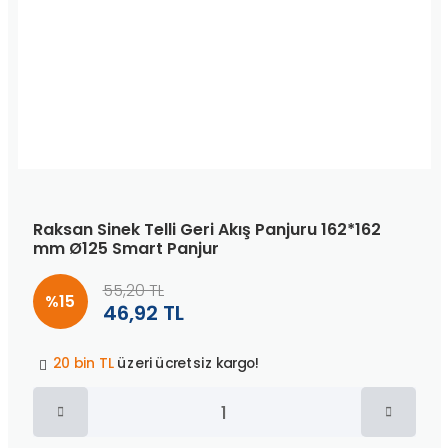
Raksan Sinek Telli Geri Akış Panjuru 162*162
mm Ø125 Smart Panjur
55,20 TL
%15
46,92 TL
Peşin fiyatına
3 taksit
!
20 bin TL
üzeri ücretsiz kargo!
40 bin TL
üzeri özel teklif!
Peşin fiyatına
3 taksit
!
20 bin TL
üzeri ücretsiz kargo!
40 bin TL
üzeri özel teklif!