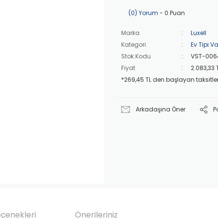
(0) Yorum
- 0 Puan
Marka
Luxell
Kategori
Ev Tipi Va
Stok Kodu
VST-006
Fiyat
2.083,33 
*269,45 TL den başlayan taksitler
Arkadaşına Öner
P
eçenekleri
Önerileriniz