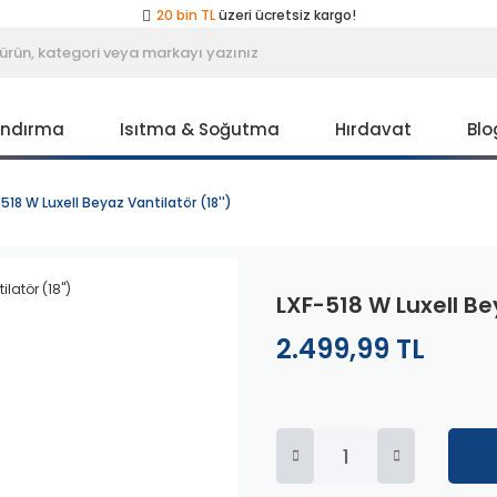
20 bin TL
üzeri ücretsiz kargo!
40 bin TL
üzeri özel teklif!
Peşin fiyatına
3 taksit
!
20 bin TL
üzeri ücretsiz kargo!
40 bin TL
üzeri özel teklif!
Peşin fiyatına
3 taksit
!
andırma
Isıtma & Soğutma
Hırdavat
Blo
20 bin TL
üzeri ücretsiz kargo!
40 bin TL
üzeri özel teklif!
518 W Luxell Beyaz Vantilatör (18'')
LXF-518 W Luxell Bey
2.499,99 TL