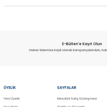
Bu ürünün fiyat bilgisi, resim, ürün açıklamalarında ve diğer konular
Görüş ve önerileriniz için teşekkür ederiz.
Ürün resmi kalitesiz, bozuk veya görüntülenemiyor.
Ürün açıklamasında eksik bilgiler bulunuyor.
E-Bülten'e Kayıt Olun
Ürün bilgilerinde hatalar bulunuyor.
Haber listemize kayıt olarak kampanyalardan, haber
Ürün fiyatı diğer sitelerden daha pahalı.
Bu ürüne benzer farklı alternatifler olmalı.
ÜYELİK
SAYFALAR
Yeni Üyelik
Mesafeli Satış Sözleşmesi
Üye Girişi
Gizlilik ve Güvenlik