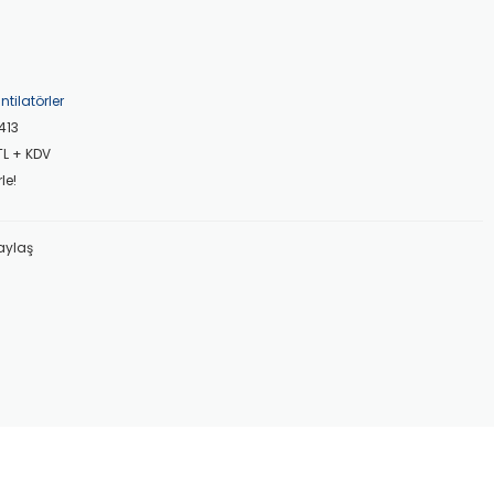
ntilatörler
413
TL + KDV
le!
aylaş