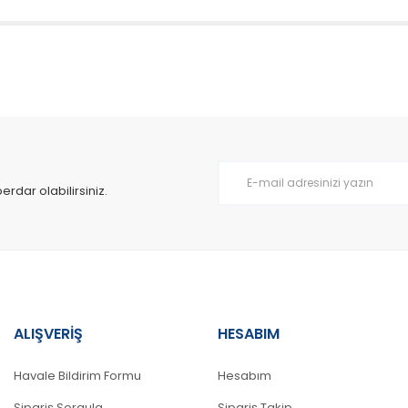
da yetersiz gördüğünüz noktaları öneri formunu kullanarak tarafımıza il
Bu ürüne ilk yorumu siz yapın!
Yorum Yaz
dar olabilirsiniz.
ALIŞVERİŞ
HESABIM
Gönder
Havale Bildirim Formu
Hesabım
Sipariş Sorgula
Sipariş Takip