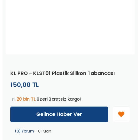
KL PRO - KLST01 Plastik Silikon Tabancası
150,00 TL
Peşin fiyatına
3 taksit
!
20 bin TL
üzeri ücretsiz kargo!
40 bin TL
üzeri özel teklif!
Peşin fiyatına
3 taksit
!
Gelince Haber Ver
20 bin TL
üzeri ücretsiz kargo!
40 bin TL
üzeri özel teklif!
Peşin fiyatına
3 taksit
!
(0) Yorum
- 0 Puan
20 bin TL
üzeri ücretsiz kargo!