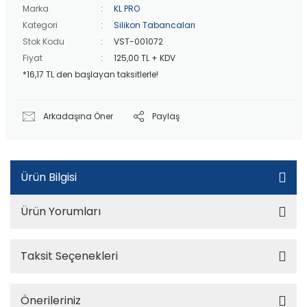
40 bin TL
üzeri özel teklif!
Marka
KL PRO
Kategori
Silikon Tabancaları
Stok Kodu
VST-001072
Fiyat
125,00 TL + KDV
*16,17 TL den başlayan taksitlerle!
Arkadaşına Öner
Paylaş
Ürün Bilgisi
Ürün Yorumları
Taksit Seçenekleri
Önerileriniz