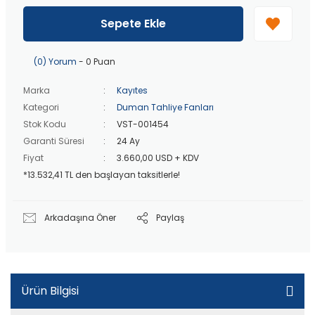
40 bin TL
üzeri özel teklif!
Peşin fiyatına
3 taksit
!
Sepete Ekle
20 bin TL
üzeri ücretsiz kargo!
40 bin TL
üzeri özel teklif!
(0) Yorum
- 0 Puan
Marka
Kayıtes
Kategori
Duman Tahliye Fanları
Stok Kodu
VST-001454
Garanti Süresi
24 Ay
Fiyat
3.660,00 USD + KDV
*13.532,41 TL den başlayan taksitlerle!
Arkadaşına Öner
Paylaş
Ürün Bilgisi