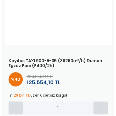
Kayıtes TAXI 900-5-35 (39250m³/h) Duman
Egzoz Fanı (F400/2h)
209.256,84 TL
%40
125.554,10 TL
Peşin fiyatına
3 taksit
!
20 bin TL
üzeri ücretsiz kargo!
40 bin TL
üzeri özel teklif!
Peşin fiyatına
3 taksit
!
20 bin TL
üzeri ücretsiz kargo!