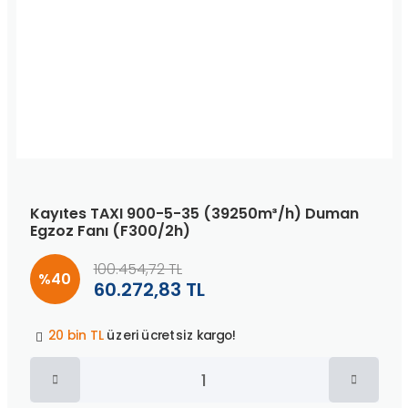
Kayıtes TAXI 900-5-35 (39250m³/h) Duman
Egzoz Fanı (F300/2h)
100.454,72 TL
%40
60.272,83 TL
Peşin fiyatına
3 taksit
!
20 bin TL
üzeri ücretsiz kargo!
40 bin TL
üzeri özel teklif!
Peşin fiyatına
3 taksit
!
20 bin TL
üzeri ücretsiz kargo!