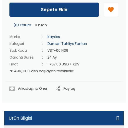
40 bin TL
üzeri özel teklif!
Peşin fiyatına
3 taksit
!
Sepete Ekle
20 bin TL
üzeri ücretsiz kargo!
40 bin TL
üzeri özel teklif!
(0) Yorum
- 0 Puan
Marka
Kayıtes
Kategori
Duman Tahliye Fanları
Stok Kodu
VST-001439
Garanti Süresi
24 Ay
Fiyat
1.757,00 USD + KDV
*6.496,30 TL den başlayan taksitlerle!
Arkadaşına Öner
Paylaş
Ürün Bilgisi