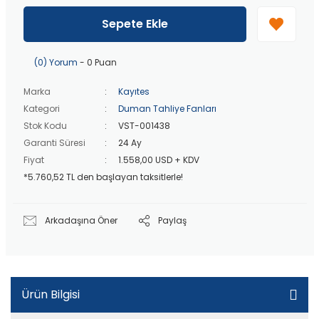
40 bin TL
üzeri özel teklif!
Peşin fiyatına
3 taksit
!
Sepete Ekle
20 bin TL
üzeri ücretsiz kargo!
40 bin TL
üzeri özel teklif!
(0) Yorum
- 0 Puan
Marka
Kayıtes
Kategori
Duman Tahliye Fanları
Stok Kodu
VST-001438
Garanti Süresi
24 Ay
Fiyat
1.558,00 USD + KDV
*5.760,52 TL den başlayan taksitlerle!
Arkadaşına Öner
Paylaş
Ürün Bilgisi