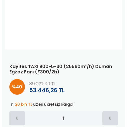
Kayıtes TAXI 800-5-30 (25560m³/h) Duman
Egzoz Fanı (F300/2h)
89.077,09 TL
%40
53.446,26 TL
Peşin fiyatına
3 taksit
!
20 bin TL
üzeri ücretsiz kargo!
40 bin TL
üzeri özel teklif!
Peşin fiyatına
3 taksit
!
20 bin TL
üzeri ücretsiz kargo!