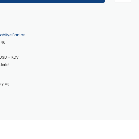
hliye Fanları
446
 USD + KDV
lerle!
aylaş