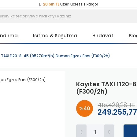
20 bin TL
üzeri ücretsiz kargo!
40 bin TL
üzeri özel teklif!
Peşin fiyatına
3 taksit
!
20 bin TL
üzeri ücretsiz kargo!
40 bin TL
üzeri özel teklif!
Peşin fiyatına
3 taksit
!
andırma
Isıtma & Soğutma
Hırdavat
Blo
20 bin TL
üzeri ücretsiz kargo!
40 bin TL
üzeri özel teklif!
s TAXI 1120-8-45 (95270m³/h) Duman Egzoz Fanı (F300/2h)
Kayıtes TAXI 1120-
(F300/2h)
415.426,28 TL
%40
249.255,77