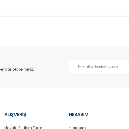
da yetersiz gördüğünüz noktaları öneri formunu kullanarak tarafımıza il
Bu ürüne ilk yorumu siz yapın!
Yorum Yaz
dar olabilirsiniz.
ALIŞVERİŞ
HESABIM
Gönder
Havale Bildirim Formu
Hesabım