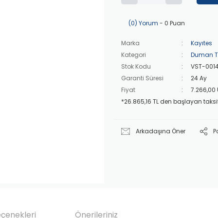
(0) Yorum
- 0 Puan
Marka
Kayıtes
Kategori
Duman Ta
Stok Kodu
VST-001
Garanti Süresi
24 Ay
Fiyat
7.266,00
*26.865,16 TL den başlayan taksit
Arkadaşına Öner
P
eçenekleri
Önerileriniz