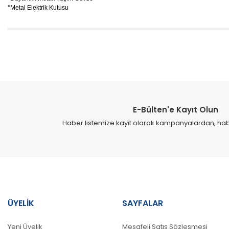
°Metal Elektrik Kutusu
Bu ürünün fiyat bilgisi, resim, ürün açıklamalarında ve diğer konular
Görüş ve önerileriniz için teşekkür ederiz.
Ürün resmi kalitesiz, bozuk veya görüntülenemiyor.
Ürün açıklamasında eksik bilgiler bulunuyor.
E-Bülten'e Kayıt Olun
Ürün bilgilerinde hatalar bulunuyor.
Haber listemize kayıt olarak kampanyalardan, haber
Ürün fiyatı diğer sitelerden daha pahalı.
Bu ürüne benzer farklı alternatifler olmalı.
ÜYELİK
SAYFALAR
Yeni Üyelik
Mesafeli Satış Sözleşmesi