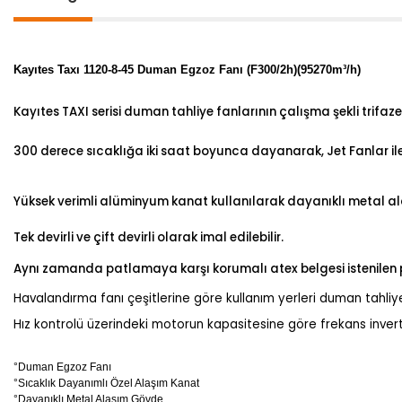
Kayıtes Taxı 1120-8-45 Duman Egzoz Fanı (F300/2h)(95270m³/h)
Kayıtes TAXI serisi duman tahliye fanlarının çalışma şekli trifaze
300 derece sıcaklığa iki saat boyunca dayanarak, Jet Fanlar il
Yüksek verimli alüminyum kanat kullanılarak dayanıklı metal al
Tek devirli ve çift devirli olarak imal edilebilir.
Aynı zamanda patlamaya karşı korumalı atex belgesi istenilen proj
Havalandırma fanı çeşitlerine göre kullanım yerleri duman tahliye,
Hız kontrolü üzerindeki motorun kapasitesine göre frekans inverte
°Duman Egzoz Fanı
°Sıcaklık Dayanımlı Özel Alaşım Kanat
°Dayanıklı Metal Alaşım Gövde