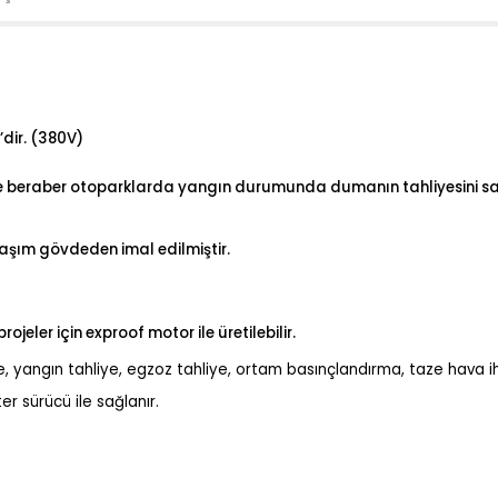
’dir. (380V)
e beraber otoparklarda yangın durumunda dumanın tahliyesini sağl
aşım gövdeden imal edilmiştir.
eler için exproof motor ile üretilebilir.
 yangın tahliye, egzoz tahliye, ortam basınçlandırma, taze hava ihti
r sürücü ile sağlanır.