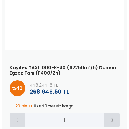
Kayıtes TAXI 1000-8-40 (62250m³/h) Duman
Egzoz Fanı (F400/2h)
448.244,16 TL
%40
268.946,50 TL
Peşin fiyatına
3 taksit
!
20 bin TL
üzeri ücretsiz kargo!
40 bin TL
üzeri özel teklif!
Peşin fiyatına
3 taksit
!
20 bin TL
üzeri ücretsiz kargo!