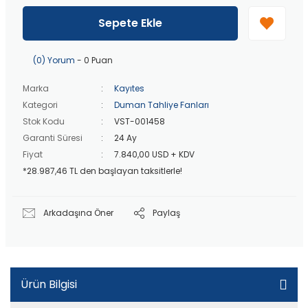
40 bin TL
üzeri özel teklif!
Peşin fiyatına
3 taksit
!
Sepete Ekle
20 bin TL
üzeri ücretsiz kargo!
40 bin TL
üzeri özel teklif!
(0) Yorum
- 0 Puan
Marka
Kayıtes
Kategori
Duman Tahliye Fanları
Stok Kodu
VST-001458
Garanti Süresi
24 Ay
Fiyat
7.840,00 USD + KDV
*28.987,46 TL den başlayan taksitlerle!
Arkadaşına Öner
Paylaş
Ürün Bilgisi