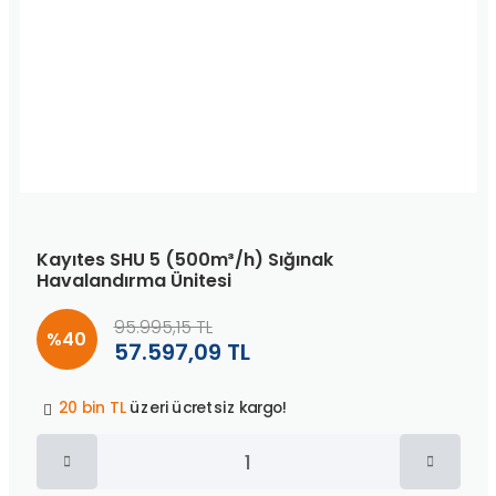
Kayıtes SHU 5 (500m³/h) Sığınak
Havalandırma Ünitesi
95.995,15 TL
%40
57.597,09 TL
Peşin fiyatına
3 taksit
!
20 bin TL
üzeri ücretsiz kargo!
40 bin TL
üzeri özel teklif!
Peşin fiyatına
3 taksit
!
20 bin TL
üzeri ücretsiz kargo!