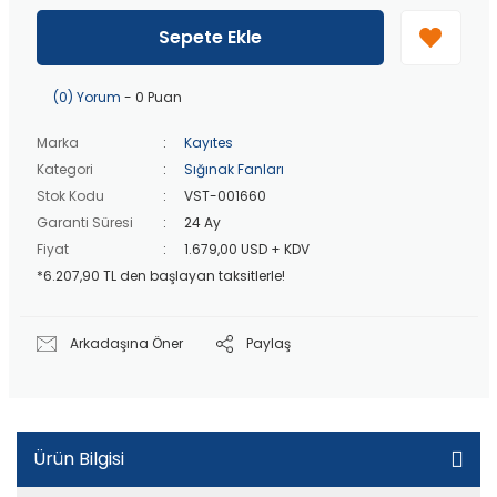
40 bin TL
üzeri özel teklif!
Peşin fiyatına
3 taksit
!
Sepete Ekle
20 bin TL
üzeri ücretsiz kargo!
40 bin TL
üzeri özel teklif!
(0) Yorum
- 0 Puan
Marka
Kayıtes
Kategori
Sığınak Fanları
Stok Kodu
VST-001660
Garanti Süresi
24 Ay
Fiyat
1.679,00 USD + KDV
*6.207,90 TL den başlayan taksitlerle!
Arkadaşına Öner
Paylaş
Ürün Bilgisi