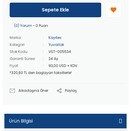
40 bin TL
üzeri özel teklif!
Peşin fiyatına
3 taksit
!
Sepete Ekle
20 bin TL
üzeri ücretsiz kargo!
40 bin TL
üzeri özel teklif!
(0) Yorum
- 0 Puan
Marka
Kayıtes
Kategori
Yuvarlak
Stok Kodu
VST-005534
Garanti Süresi
24 Ay
Fiyat
93,00 USD + KDV
*320,93 TL den başlayan taksitlerle!
Arkadaşına Öner
Paylaş
Ürün Bilgisi