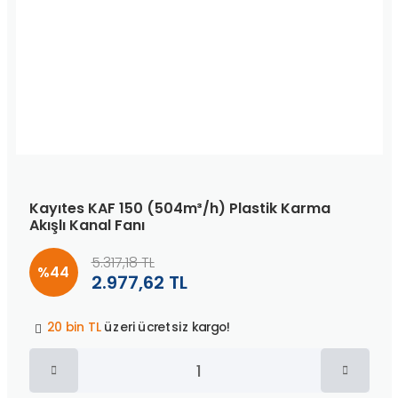
Kayıtes KAF 150 (504m³/h) Plastik Karma
Akışlı Kanal Fanı
5.317,18 TL
%44
2.977,62 TL
Peşin fiyatına
3 taksit
!
20 bin TL
üzeri ücretsiz kargo!
40 bin TL
üzeri özel teklif!
Peşin fiyatına
3 taksit
!
20 bin TL
üzeri ücretsiz kargo!