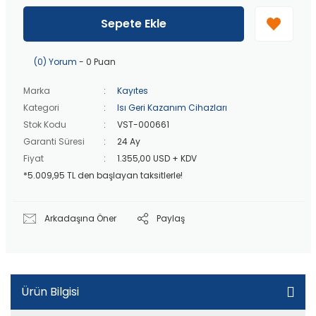
40 bin TL
üzeri özel teklif!
Peşin fiyatına
3 taksit
!
Sepete Ekle
20 bin TL
üzeri ücretsiz kargo!
40 bin TL
üzeri özel teklif!
(0) Yorum
- 0 Puan
Marka
Kayıtes
Kategori
Isı Geri Kazanım Cihazları
Stok Kodu
VST-000661
Garanti Süresi
24 Ay
Fiyat
1.355,00 USD + KDV
*5.009,95 TL den başlayan taksitlerle!
Arkadaşına Öner
Paylaş
Ürün Bilgisi