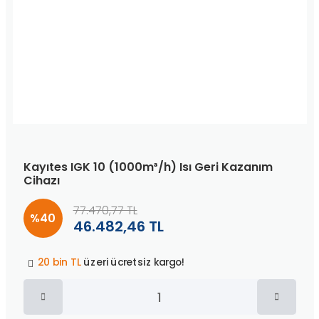
Kayıtes IGK 10 (1000m³/h) Isı Geri Kazanım
Cihazı
77.470,77 TL
%40
46.482,46 TL
Peşin fiyatına
3 taksit
!
20 bin TL
üzeri ücretsiz kargo!
40 bin TL
üzeri özel teklif!
Peşin fiyatına
3 taksit
!
20 bin TL
üzeri ücretsiz kargo!