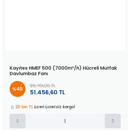
Kayıtes HMEF 500 (7000m³/h) Hücreli Mutfak
Davlumbaz Fanı
85.761,00 TL
%40
51.456,60 TL
Peşin fiyatına
3 taksit
!
20 bin TL
üzeri ücretsiz kargo!
40 bin TL
üzeri özel teklif!
Peşin fiyatına
3 taksit
!
20 bin TL
üzeri ücretsiz kargo!