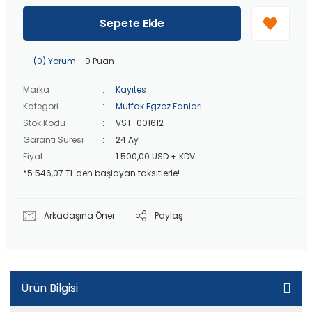
40 bin TL
üzeri özel teklif!
Peşin fiyatına
3 taksit
!
Sepete Ekle
20 bin TL
üzeri ücretsiz kargo!
40 bin TL
üzeri özel teklif!
(0) Yorum
- 0 Puan
Marka
Kayıtes
Kategori
Mutfak Egzoz Fanları
Stok Kodu
VST-001612
Garanti Süresi
24 Ay
Fiyat
1.500,00 USD + KDV
*5.546,07 TL den başlayan taksitlerle!
Arkadaşına Öner
Paylaş
Ürün Bilgisi