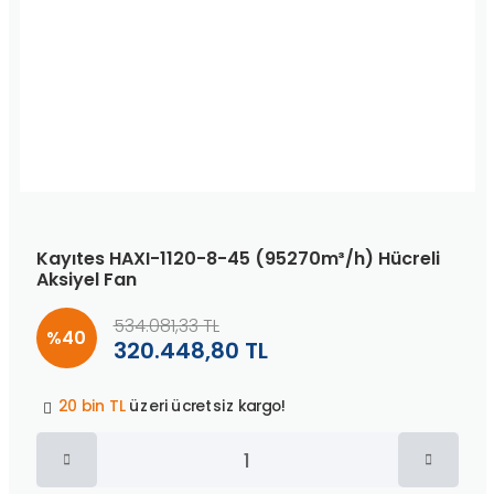
Kayıtes HAXI-1120-8-45 (95270m³/h) Hücreli
Aksiyel Fan
534.081,33 TL
%40
320.448,80 TL
Peşin fiyatına
3 taksit
!
20 bin TL
üzeri ücretsiz kargo!
40 bin TL
üzeri özel teklif!
Peşin fiyatına
3 taksit
!
20 bin TL
üzeri ücretsiz kargo!