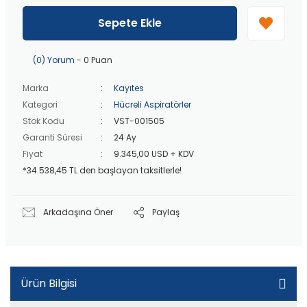
40 bin TL
üzeri özel teklif!
Peşin fiyatına
3 taksit
!
Sepete Ekle
20 bin TL
üzeri ücretsiz kargo!
40 bin TL
üzeri özel teklif!
(0) Yorum
- 0 Puan
Marka
Kayıtes
Kategori
Hücreli Aspiratörler
Stok Kodu
VST-001505
Garanti Süresi
24 Ay
Fiyat
9.345,00 USD + KDV
*34.538,45 TL den başlayan taksitlerle!
Arkadaşına Öner
Paylaş
Ürün Bilgisi