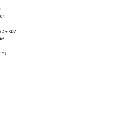
ı
904
USD + KDV
le!
ylaş