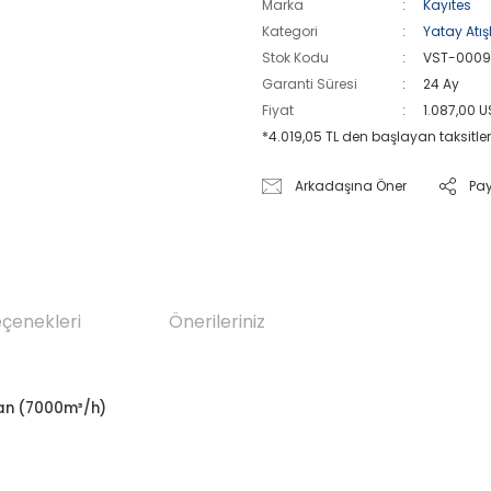
Marka
Kayıtes
Kategori
Yatay Atışl
Stok Kodu
VST-000
Garanti Süresi
24 Ay
Fiyat
1.087,00 
*4.019,05 TL den başlayan taksitler
Arkadaşına Öner
Pa
eçenekleri
Önerileriniz
Fan (7000m³/h)