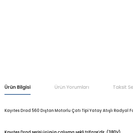
Ürün Bilgisi
Ürün Yorumları
Taksit S
Kayıtes Drad 560 Dıştan Motorlu Çatı Tipi Yatay Atışlı Radyal 
Kayıtes Drad serisi ürünün çalışma şekli trifaze’dir. (380V)