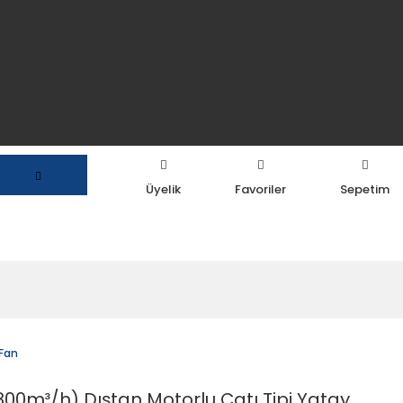
Üyelik
Favoriler
Sepetim
 Fan
00m³/h) Dıştan Motorlu Çatı Tipi Yatay