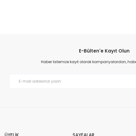
Bu ürünün fiyat bilgisi, resim, ürün açıklamalarında ve diğer konular
Görüş ve önerileriniz için teşekkür ederiz.
E-Bülten'e Kayıt Olun
Ürün resmi kalitesiz, bozuk veya görüntülenemiyor.
Ürün açıklamasında eksik bilgiler bulunuyor.
Haber listemize kayıt olarak kampanyalardan, haberd
Ürün bilgilerinde hatalar bulunuyor.
Ürün fiyatı diğer sitelerden daha pahalı.
Bu ürüne benzer farklı alternatifler olmalı.
ÜYELİK
SAYFALAR