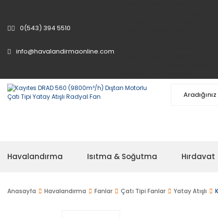
Peşin fiyatına
3 taksit
!
20 bin TL
üzeri ücretsiz kargo!
40 bin TL
üzeri özel teklif!
0(543) 394 5510
Peşin fiyatına
3 taksit
!
20 bin TL
üzeri ücretsiz kargo!
40 bin TL
üzeri özel teklif!
info@havalandirmaonline.com
Peşin fiyatına
3 taksit
!
20 bin TL
üzeri ücretsiz kargo!
40 bin TL
üzeri özel teklif!
Havalandırma
Isıtma & Soğutma
Hırdavat
Anasayfa
Havalandırma
Fanlar
Çatı Tipi Fanlar
Yatay Atışlı