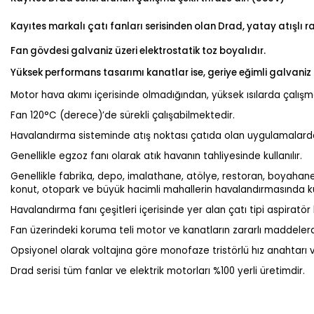
Kayıtes markalı çatı fanları serisinden olan Drad, yatay atışlı 
Fan gövdesi galvaniz üzeri elektrostatik toz boyalıdır.
Yüksek performans tasarımı kanatlar ise, geriye eğimli galvaniz
Motor hava akımı içerisinde olmadığından, yüksek ısılarda çalışma
Fan 120°C (derece)’de sürekli çalışabilmektedir.
Havalandırma sisteminde atış noktası çatıda olan uygulamalarda 
Genellikle egzoz fanı olarak atık havanın tahliyesinde kullanılır.
Genellikle fabrika, depo, imalathane, atölye, restoran, boyahane,
konut, otopark ve büyük hacimli mahallerin havalandırmasında kull
Havalandırma fanı çeşitleri içerisinde yer alan çatı tipi aspiratör
Fan üzerindeki koruma teli motor ve kanatların zararlı maddele
Opsiyonel olarak voltajına göre monofaze tristörlü hız anahtarı v
Drad serisi tüm fanlar ve elektrik motorları %100 yerli üretimdir.