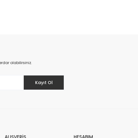
da yetersiz gördüğünüz noktaları öneri formunu kullanarak tarafımıza il
Bu ürüne ilk yorumu siz yapın!
Yorum Yaz
ar olabilirsiniz.
Kayıt Ol
Gönder
ALIŞVERİŞ
HESABIM