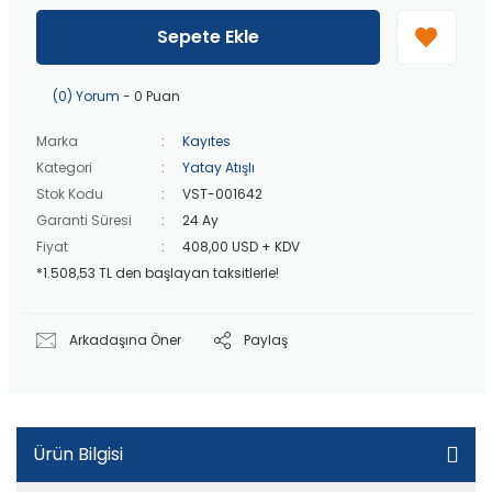
40 bin TL
üzeri özel teklif!
Peşin fiyatına
3 taksit
!
Sepete Ekle
20 bin TL
üzeri ücretsiz kargo!
40 bin TL
üzeri özel teklif!
(0) Yorum
- 0 Puan
Marka
Kayıtes
Kategori
Yatay Atışlı
Stok Kodu
VST-001642
Garanti Süresi
24 Ay
Fiyat
408,00 USD + KDV
*1.508,53 TL den başlayan taksitlerle!
Arkadaşına Öner
Paylaş
Ürün Bilgisi