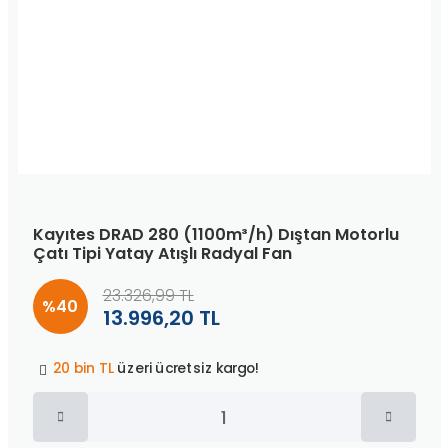
Kayıtes DRAD 280 (1100m³/h) Dıştan Motorlu
Çatı Tipi Yatay Atışlı Radyal Fan
23.326,99 TL
%40
13.996,20 TL
Peşin fiyatına
3 taksit
!
20 bin TL
üzeri ücretsiz kargo!
40 bin TL
üzeri özel teklif!
Peşin fiyatına
3 taksit
!
20 bin TL
üzeri ücretsiz kargo!