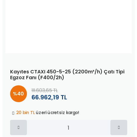
Kayıtes CTAXI 450-5-25 (2200m³/h) Çatı Tipi
Egzoz Fanı (F400/2h)
111.603,65 TL
%40
66.962,19 TL
Peşin fiyatına
3 taksit
!
20 bin TL
üzeri ücretsiz kargo!
40 bin TL
üzeri özel teklif!
Peşin fiyatına
3 taksit
!
20 bin TL
üzeri ücretsiz kargo!