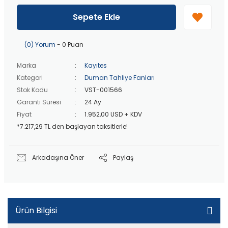
40 bin TL
üzeri özel teklif!
Peşin fiyatına
3 taksit
!
Sepete Ekle
20 bin TL
üzeri ücretsiz kargo!
40 bin TL
üzeri özel teklif!
(0) Yorum
- 0 Puan
Marka
Kayıtes
Kategori
Duman Tahliye Fanları
Stok Kodu
VST-001566
Garanti Süresi
24 Ay
Fiyat
1.952,00 USD + KDV
*7.217,29 TL den başlayan taksitlerle!
Arkadaşına Öner
Paylaş
Ürün Bilgisi