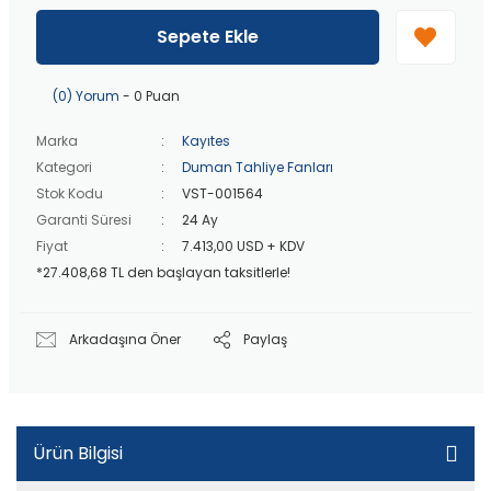
40 bin TL
üzeri özel teklif!
Peşin fiyatına
3 taksit
!
Sepete Ekle
20 bin TL
üzeri ücretsiz kargo!
40 bin TL
üzeri özel teklif!
(0) Yorum
- 0 Puan
Marka
Kayıtes
Kategori
Duman Tahliye Fanları
Stok Kodu
VST-001564
Garanti Süresi
24 Ay
Fiyat
7.413,00 USD + KDV
*27.408,68 TL den başlayan taksitlerle!
Arkadaşına Öner
Paylaş
Ürün Bilgisi