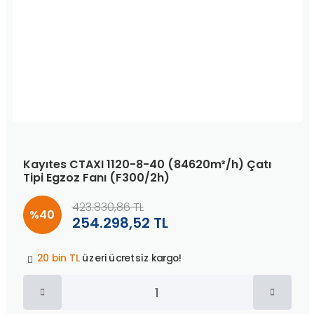
Kayıtes CTAXI 1120-8-40 (84620m³/h) Çatı
Tipi Egzoz Fanı (F300/2h)
423.830,86 TL
%40
254.298,52 TL
Peşin fiyatına
3 taksit
!
20 bin TL
üzeri ücretsiz kargo!
40 bin TL
üzeri özel teklif!
Peşin fiyatına
3 taksit
!
20 bin TL
üzeri ücretsiz kargo!