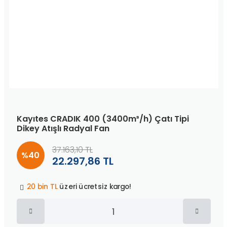
Kayıtes CRADIK 400 (3400m³/h) Çatı Tipi
Dikey Atışlı Radyal Fan
37.163,10 TL
%40
22.297,86 TL
Peşin fiyatına
3 taksit
!
20 bin TL
üzeri ücretsiz kargo!
40 bin TL
üzeri özel teklif!
Peşin fiyatına
3 taksit
!
20 bin TL
üzeri ücretsiz kargo!