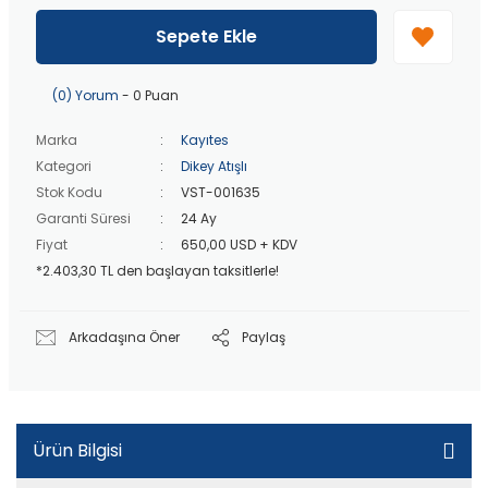
40 bin TL
üzeri özel teklif!
Peşin fiyatına
3 taksit
!
Sepete Ekle
20 bin TL
üzeri ücretsiz kargo!
40 bin TL
üzeri özel teklif!
(0) Yorum
- 0 Puan
Marka
Kayıtes
Kategori
Dikey Atışlı
Stok Kodu
VST-001635
Garanti Süresi
24 Ay
Fiyat
650,00 USD + KDV
*2.403,30 TL den başlayan taksitlerle!
Arkadaşına Öner
Paylaş
Ürün Bilgisi