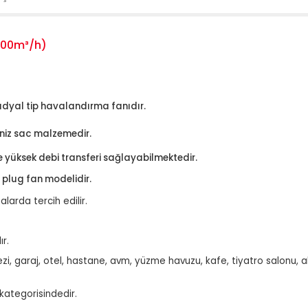
4900m³/h)
radyal tip havalandırma fanıdır.
aniz sac malzemedir.
e yüksek debi transferi sağlayabilmektedir.
 plug fan modelidir.
arda tercih edilir.
ır.
i, garaj, otel, hastane, avm, yüzme havuzu, kafe, tiyatro salonu, a
 kategorisindedir.