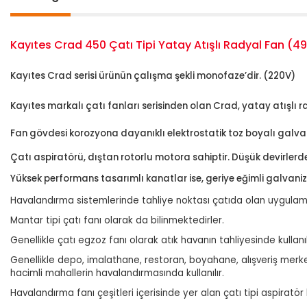
Kayıtes Crad 450 Çatı Tipi Yatay Atışlı Radyal Fan (
Kayıtes Crad serisi ürünün çalışma şekli monofaze’dir. (220V)
Kayıtes markalı çatı fanları serisinden olan Crad, yatay atışlı 
Fan gövdesi korozyona dayanıklı elektrostatik toz boyalı galv
Çatı aspiratörü, dıştan rotorlu motora sahiptir. Düşük devirlerd
Yüksek performans tasarımlı kanatlar ise, geriye eğimli galvaniz
Havalandırma sistemlerinde tahliye noktası çatıda olan uygulamal
Mantar tipi çatı fanı olarak da bilinmektedirler.
Genellikle çatı egzoz fanı olarak atık havanın tahliyesinde kullanıl
Genellikle depo, imalathane, restoran, boyahane, alışveriş merkez
hacimli mahallerin havalandırmasında kullanılır.
Havalandırma fanı çeşitleri içerisinde yer alan çatı tipi aspiratör