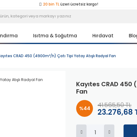
20 bin TL
üzeri ücretsiz kargo!
40 bin TL
üzeri özel teklif!
Peşin fiyatına
3 taksit
!
20 bin TL
üzeri ücretsiz kargo!
40 bin TL
üzeri özel teklif!
Peşin fiyatına
3 taksit
!
andırma
Isıtma & Soğutma
Hırdavat
Blo
20 bin TL
üzeri ücretsiz kargo!
40 bin TL
üzeri özel teklif!
Kayıtes CRAD 450 (4900m³/h) Çatı Tipi Yatay Atışlı Radyal Fan
Kayıtes CRAD 450 (
Fan
41.565,50 TL
%44
23.276,68 