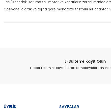
Fan üzerindeki koruma teli motor ve kanatların zararlı maddele
Opsiyonel olarak voltajına göre monofaze tristörlü hız anahtarı v
Bu ürünün fiyat bilgisi, resim, ürün açıklamalarında ve diğer konular
Görüş ve önerileriniz için teşekkür ederiz.
Ürün resmi kalitesiz, bozuk veya görüntülenemiyor.
Ürün açıklamasında eksik bilgiler bulunuyor.
E-Bülten'e Kayıt Olun
Ürün bilgilerinde hatalar bulunuyor.
Haber listemize kayıt olarak kampanyalardan, haber
Ürün fiyatı diğer sitelerden daha pahalı.
Bu ürüne benzer farklı alternatifler olmalı.
ÜYELİK
SAYFALAR