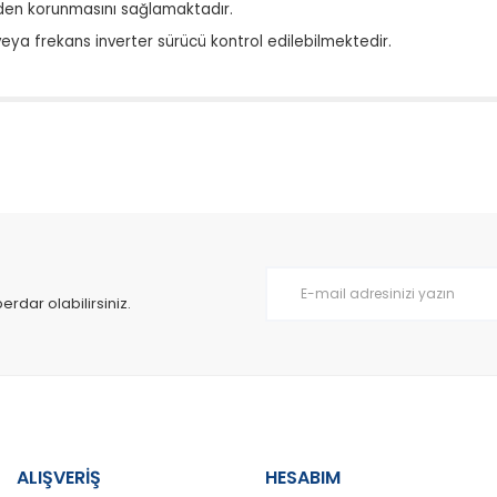
rden korunmasını sağlamaktadır.
eya frekans inverter sürücü kontrol edilebilmektedir.
da yetersiz gördüğünüz noktaları öneri formunu kullanarak tarafımıza il
Bu ürüne ilk yorumu siz yapın!
Yorum Yaz
dar olabilirsiniz.
ALIŞVERİŞ
HESABIM
Gönder