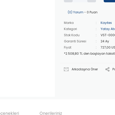
(0) Yorum
- 0 Puan
Marka
Kayıtes
Kategori
Yatay Atış
Stok Kodu
VST-000
Garanti Süresi
24 Ay
Fiyat
727,00 U
*2.508,80 TL den başlayan taksitl
Arkadaşına Öner
P
eçenekleri
Önerileriniz