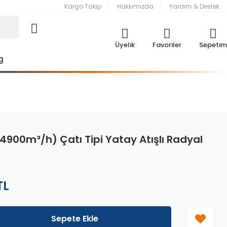
Kargo Takip
Hakkımızda
Yardım & Destek
Üyelik
Favoriler
Sepetim
g
4900m³/h) Çatı Tipi Yatay Atışlı Radyal
TL
Sepete Ekle