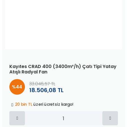
Kayıtes CRAD 400 (3400m³/h) Çatı Tipi Yatay
Atışlı Radyal Fan
33.046,57 TL
%44
18.506,08 TL
Peşin fiyatına
3 taksit
!
20 bin TL
üzeri ücretsiz kargo!
40 bin TL
üzeri özel teklif!
Peşin fiyatına
3 taksit
!
20 bin TL
üzeri ücretsiz kargo!