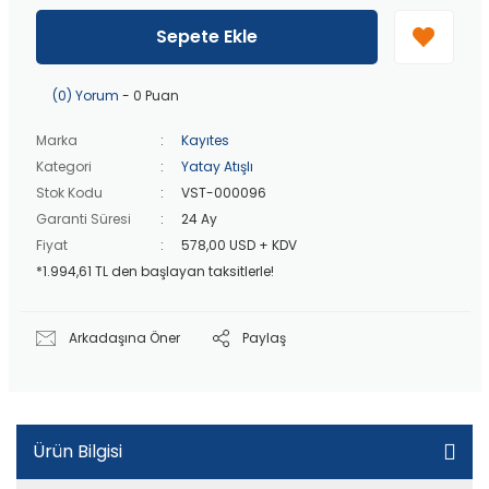
40 bin TL
üzeri özel teklif!
Peşin fiyatına
3 taksit
!
Sepete Ekle
20 bin TL
üzeri ücretsiz kargo!
40 bin TL
üzeri özel teklif!
(0) Yorum
- 0 Puan
Marka
Kayıtes
Kategori
Yatay Atışlı
Stok Kodu
VST-000096
Garanti Süresi
24 Ay
Fiyat
578,00 USD + KDV
*1.994,61 TL den başlayan taksitlerle!
Arkadaşına Öner
Paylaş
Ürün Bilgisi