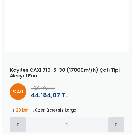
Kayıtes CAXI 710-5-30 (17000m³/h) Çatı Tipi
Aksiyel Fan
73.640,11 TL
%40
44.184,07 TL
Peşin fiyatına
3 taksit
!
20 bin TL
üzeri ücretsiz kargo!
40 bin TL
üzeri özel teklif!
Peşin fiyatına
3 taksit
!
20 bin TL
üzeri ücretsiz kargo!