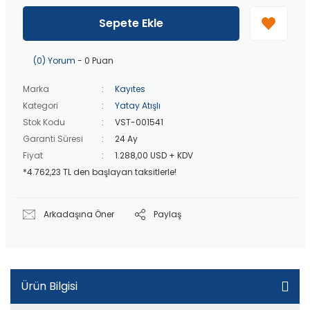
40 bin TL
üzeri özel teklif!
Peşin fiyatına
3 taksit
!
Sepete Ekle
20 bin TL
üzeri ücretsiz kargo!
40 bin TL
üzeri özel teklif!
(0) Yorum
- 0 Puan
Marka
Kayıtes
Kategori
Yatay Atışlı
Stok Kodu
VST-001541
Garanti Süresi
24 Ay
Fiyat
1.288,00 USD + KDV
*4.762,23 TL den başlayan taksitlerle!
Arkadaşına Öner
Paylaş
Ürün Bilgisi