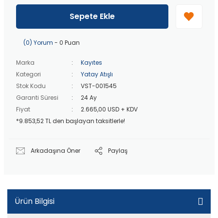
40 bin TL
üzeri özel teklif!
Peşin fiyatına
3 taksit
!
Sepete Ekle
20 bin TL
üzeri ücretsiz kargo!
40 bin TL
üzeri özel teklif!
(0) Yorum
- 0 Puan
Marka
Kayıtes
Kategori
Yatay Atışlı
Stok Kodu
VST-001545
Garanti Süresi
24 Ay
Fiyat
2.665,00 USD + KDV
*9.853,52 TL den başlayan taksitlerle!
Arkadaşına Öner
Paylaş
Ürün Bilgisi