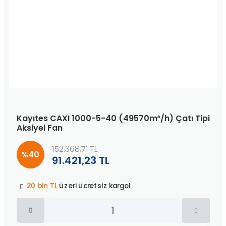
Kayıtes CAXI 1000-5-40 (49570m³/h) Çatı Tipi
Aksiyel Fan
152.368,71 TL
%40
91.421,23 TL
Peşin fiyatına
3 taksit
!
20 bin TL
üzeri ücretsiz kargo!
40 bin TL
üzeri özel teklif!
Peşin fiyatına
3 taksit
!
20 bin TL
üzeri ücretsiz kargo!