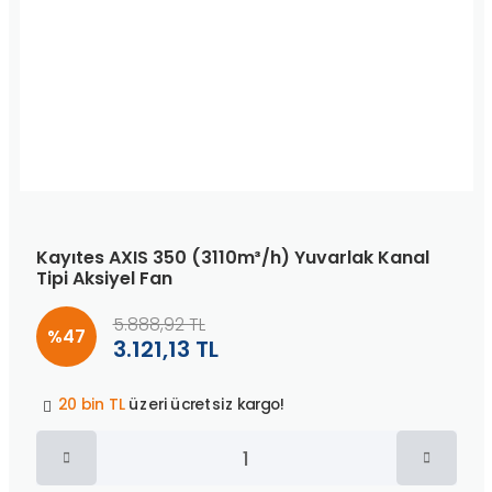
Kayıtes AXIS 350 (3110m³/h) Yuvarlak Kanal
Tipi Aksiyel Fan
5.888,92 TL
%47
3.121,13 TL
Peşin fiyatına
3 taksit
!
20 bin TL
üzeri ücretsiz kargo!
40 bin TL
üzeri özel teklif!
Peşin fiyatına
3 taksit
!
20 bin TL
üzeri ücretsiz kargo!