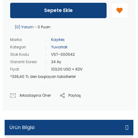
40 bin TL
üzeri özel teklif!
Peşin fiyatına
3 taksit
!
Sepete Ekle
20 bin TL
üzeri ücretsiz kargo!
40 bin TL
üzeri özel teklif!
(0) Yorum
- 0 Puan
Marka
Kayıtes
Kategori
Yuvarlak
Stok Kodu
VST-000542
Garanti Süresi
24 Ay
Fiyat
103,00 USD + KDV
*336,40 TL den başlayan taksitlerle!
Arkadaşına Öner
Paylaş
Ürün Bilgisi