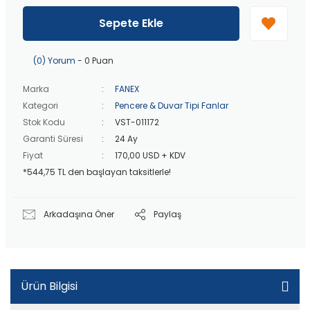
40 bin TL
üzeri özel teklif!
Peşin fiyatına
3 taksit
!
Sepete Ekle
20 bin TL
üzeri ücretsiz kargo!
40 bin TL
üzeri özel teklif!
(0) Yorum
- 0 Puan
Marka
FANEX
Kategori
Pencere & Duvar Tipi Fanlar
Stok Kodu
VST-011172
Garanti Süresi
24 Ay
Fiyat
170,00 USD + KDV
*544,75 TL den başlayan taksitlerle!
Arkadaşına Öner
Paylaş
Ürün Bilgisi