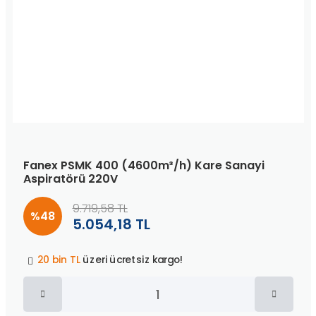
Fanex PSMK 400 (4600m³/h) Kare Sanayi
Aspiratörü 220V
9.719,58 TL
%48
5.054,18 TL
Peşin fiyatına
3 taksit
!
20 bin TL
üzeri ücretsiz kargo!
40 bin TL
üzeri özel teklif!
Peşin fiyatına
3 taksit
!
20 bin TL
üzeri ücretsiz kargo!