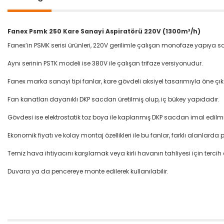
Fanex Psmk 250 Kare Sanayi Aspiratörü 220V (1300m³/h)
Fanex’in PSMK serisi ürünleri, 220V gerilimle çalışan monofaze yapıya sa
Aynı serinin PSTK modeli ise 380V ile çalışan trifaze versiyonudur.
Fanex marka sanayi tipi fanlar, kare gövdeli aksiyel tasarımıyla öne çık
Fan kanatları dayanıklı DKP sacdan üretilmiş olup, iç bükey yapıdadır.
Gövdesi ise elektrostatik toz boya ile kaplanmış DKP sacdan imal edilmiş
Ekonomik fiyatı ve kolay montaj özellikleri ile bu fanlar, farklı alanlarda
Temiz hava ihtiyacını karşılamak veya kirli havanın tahliyesi için tercih 
Duvara ya da pencereye monte edilerek kullanılabilir.