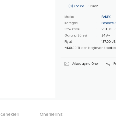
(0) Yorum
- 0 Puan
Marka
FANEX
Kategori
Pencere &
Stok Kodu
VST-0111
Garanti Süresi
24 Ay
Fiyat
137,00 U
*439,00 TL den başlayan taksitler
Arkadaşına Öner
P
eçenekleri
Önerileriniz