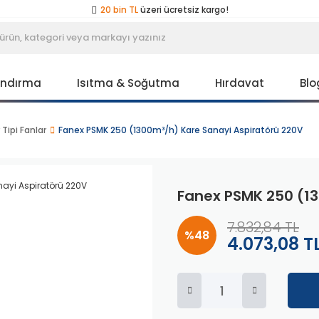
20 bin TL
üzeri ücretsiz kargo!
40 bin TL
üzeri özel teklif!
Peşin fiyatına
3 taksit
!
20 bin TL
üzeri ücretsiz kargo!
40 bin TL
üzeri özel teklif!
Peşin fiyatına
3 taksit
!
andırma
Isıtma & Soğutma
Hırdavat
Blo
20 bin TL
üzeri ücretsiz kargo!
40 bin TL
üzeri özel teklif!
Tipi Fanlar
Fanex PSMK 250 (1300m³/h) Kare Sanayi Aspiratörü 220V
Fanex PSMK 250 (13
7.832,84 TL
%48
4.073,08 T