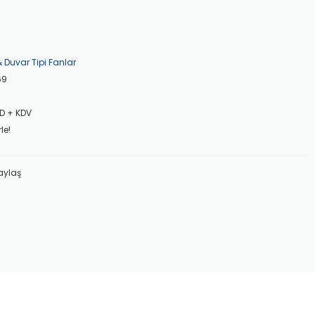
 Duvar Tipi Fanlar
69
SD + KDV
le!
aylaş