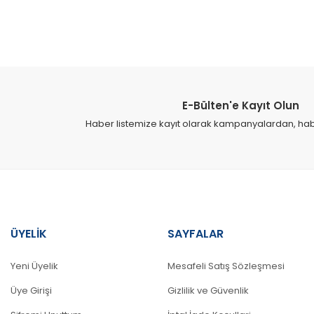
Bu ürünün fiyat bilgisi, resim, ürün açıklamalarında ve diğer konular
Görüş ve önerileriniz için teşekkür ederiz.
Ürün resmi kalitesiz, bozuk veya görüntülenemiyor.
Ürün açıklamasında eksik bilgiler bulunuyor.
E-Bülten'e Kayıt Olun
Ürün bilgilerinde hatalar bulunuyor.
Haber listemize kayıt olarak kampanyalardan, haber
Ürün fiyatı diğer sitelerden daha pahalı.
Bu ürüne benzer farklı alternatifler olmalı.
ÜYELİK
SAYFALAR
Yeni Üyelik
Mesafeli Satış Sözleşmesi
Üye Girişi
Gizlilik ve Güvenlik