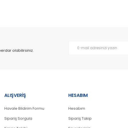
da yetersiz gördüğünüz noktaları öneri formunu kullanarak tarafımıza il
Bu ürüne ilk yorumu siz yapın!
Yorum Yaz
dar olabilirsiniz.
ALIŞVERİŞ
HESABIM
Gönder
Havale Bildirim Formu
Hesabım
Sipariş Sorgula
Sipariş Takip