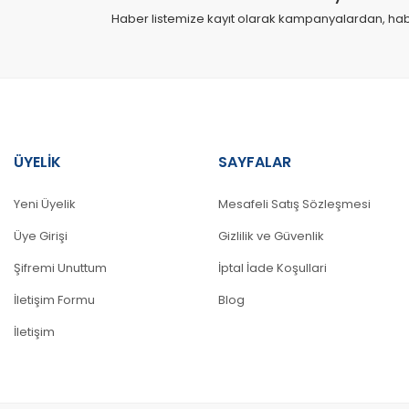
Haber listemize kayıt olarak kampanyalardan, haber
Ürün fiyatı diğer sitelerden daha pahalı.
Bu ürüne benzer farklı alternatifler olmalı.
ÜYELİK
SAYFALAR
Yeni Üyelik
Mesafeli Satış Sözleşmesi
Üye Girişi
Gizlilik ve Güvenlik
Şifremi Unuttum
İptal İade Koşullari
İletişim Formu
Blog
İletişim