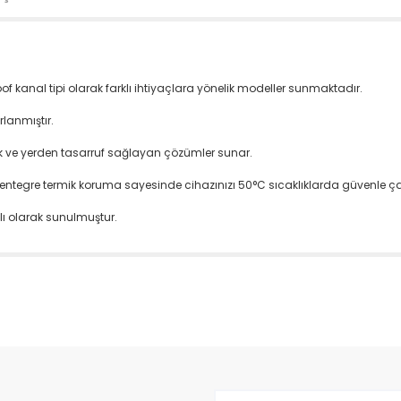
roof kanal tipi olarak farklı ihtiyaçlara yönelik modeller sunmaktadır.
rlanmıştır.
k ve yerden tasarruf sağlayan çözümler sunar.
i entegre termik koruma sayesinde cihazınızı 50°C sıcaklıklarda güvenle çalı
ylı olarak sunulmuştur.
da yetersiz gördüğünüz noktaları öneri formunu kullanarak tarafımıza il
Bu ürüne ilk yorumu siz yapın!
Yorum Yaz