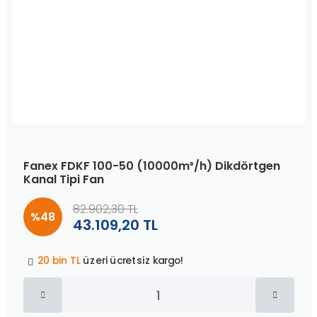
Fanex FDKF 100-50 (10000m³/h) Dikdörtgen
Kanal Tipi Fan
82.902,30 TL
%48
43.109,20 TL
Peşin fiyatına
3 taksit
!
20 bin TL
üzeri ücretsiz kargo!
40 bin TL
üzeri özel teklif!
Peşin fiyatına
3 taksit
!
20 bin TL
üzeri ücretsiz kargo!