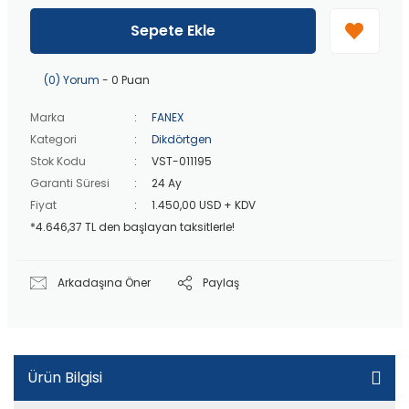
40 bin TL
üzeri özel teklif!
Peşin fiyatına
3 taksit
!
Sepete Ekle
20 bin TL
üzeri ücretsiz kargo!
40 bin TL
üzeri özel teklif!
(0) Yorum
- 0 Puan
Marka
FANEX
Kategori
Dikdörtgen
Stok Kodu
VST-011195
Garanti Süresi
24 Ay
Fiyat
1.450,00 USD + KDV
*4.646,37 TL den başlayan taksitlerle!
Arkadaşına Öner
Paylaş
Ürün Bilgisi