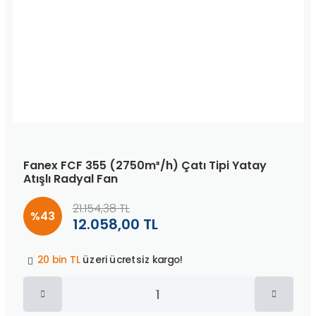
Fanex FCF 355 (2750m³/h) Çatı Tipi Yatay
Atışlı Radyal Fan
21.154,38 TL
%43
12.058,00 TL
Peşin fiyatına
3 taksit
!
20 bin TL
üzeri ücretsiz kargo!
40 bin TL
üzeri özel teklif!
Peşin fiyatına
3 taksit
!
20 bin TL
üzeri ücretsiz kargo!