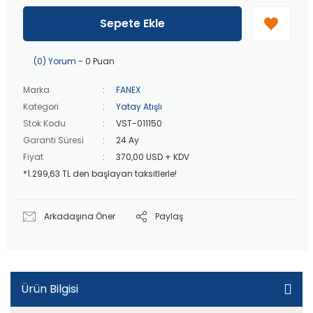
40 bin TL
üzeri özel teklif!
Peşin fiyatına
3 taksit
!
Sepete Ekle
20 bin TL
üzeri ücretsiz kargo!
40 bin TL
üzeri özel teklif!
(0) Yorum
- 0 Puan
Marka
FANEX
Kategori
Yatay Atışlı
Stok Kodu
VST-011150
Garanti Süresi
24 Ay
Fiyat
370,00 USD + KDV
*1.299,63 TL den başlayan taksitlerle!
Arkadaşına Öner
Paylaş
Ürün Bilgisi